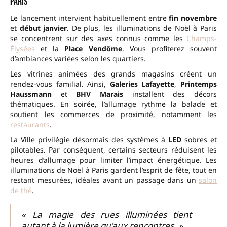
Paris
Le lancement intervient habituellement entre
fin novembre
et
début janvier
. De plus, les illuminations de Noël à Paris
se concentrent sur des axes connus comme les
Champs-
Élysées
et la
Place Vendôme
. Vous profiterez souvent
d’ambiances variées selon les quartiers.
Les vitrines animées des grands magasins créent un
rendez-vous familial. Ainsi,
Galeries Lafayette
,
Printemps
Haussmann
et
BHV Marais
installent des décors
thématiques. En soirée, l’allumage rythme la balade et
soutient les commerces de proximité, notamment les
restaurants
.
La Ville privilégie désormais des systèmes à
LED
sobres et
pilotables. Par conséquent, certains secteurs réduisent les
heures d’allumage pour limiter l’impact énergétique. Les
illuminations de Noël à Paris gardent l’esprit de fête, tout en
restant mesurées, idéales avant un passage dans un
salon
de thé
.
« La magie des rues illuminées tient
autant à la lumière qu’aux rencontres. »