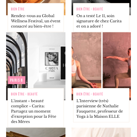
BIEN ÊTRE
BIEN ÊTRE - BEAUTÉ
Rendez-vous au Global
On a testé Le 11, soin
Wellness Festival, un évent
signature de chez Carita
consacré au bien-être !
et on a adoré !
Paris 8
BIEN ÊTRE - BEAUTÉ
BIEN ÊTRE - BEAUTÉ
L’instant « beauté
L’Interview (très)
complice » Carita:
parisienne de Nathalie
Partagez un moment
Fauquette, professeur de
d’exception pour la Fête
Yoga à la Maison ELLE
des Mères