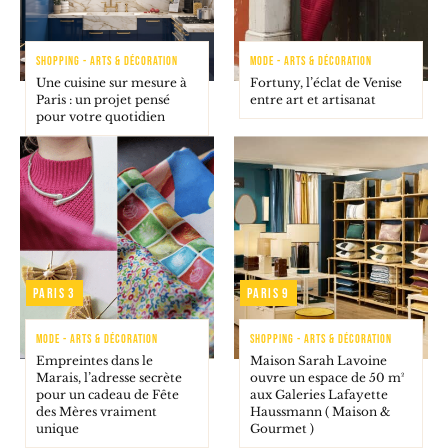
SHOPPING - ARTS & DÉCORATION
MODE - ARTS & DÉCORATION
Une cuisine sur mesure à
Fortuny, l’éclat de Venise
Paris : un projet pensé
entre art et artisanat
pour votre quotidien
Paris 3
Paris 9
MODE - ARTS & DÉCORATION
SHOPPING - ARTS & DÉCORATION
Empreintes dans le
Maison Sarah Lavoine
Marais, l’adresse secrète
ouvre un espace de 50 m²
pour un cadeau de Fête
aux Galeries Lafayette
des Mères vraiment
Haussmann ( Maison &
unique
Gourmet )