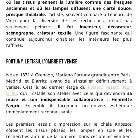
où
les tissus prennent la lumière comme des fresques
anciennes
et où les lampes diffusent une clarté douce,
presque théâtrale.
L’artiste, souvent comparé à Léonard de
Vinci pour la diversité de ses recherches, n’était pas
seulement peintre.
Il fut inventeur, décorateur,
scénographe, créateur textile
. Une figure fascinante qui
continue aujourd’hui d’habiter les intérieurs les plus
raffinés.
Fortuny, le tissu, l’ombre et Venise
Né en 1871 à Grenade, Mariano Fortuny grandit entre Paris,
Madrid et Biarritz avant de s’installer définitivement à
Venise. C’est là, au dernier étage du
Palazzo Pesaro degli
Orfei
,
qu’il installe son atelier avec celle qui deviendra
sa
muse et son indispensable collaboratrice : Henriette
Negrin.
Ensemble, ils façonnent un univers esthétique
immédiatement reconnaissable.
Les premiers essais d’impression sur le châle Knossos
côtoient les tissus plissés, les lampes en soie et les
recherches autour de la lumière. Dans cet atelier vénitien,