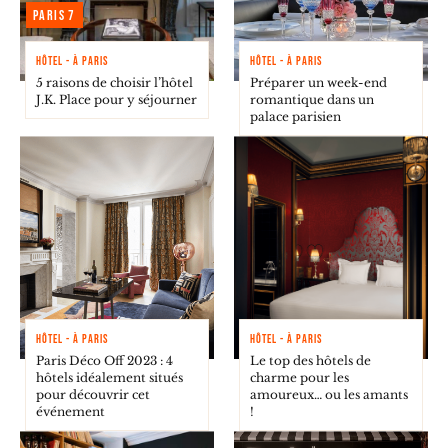
Paris 7
HÔTEL - À PARIS
HÔTEL - À PARIS
5 raisons de choisir l’hôtel
Préparer un week-end
J.K. Place pour y séjourner
romantique dans un
palace parisien
HÔTEL - À PARIS
HÔTEL - À PARIS
Paris Déco Off 2023 : 4
Le top des hôtels de
hôtels idéalement situés
charme pour les
pour découvrir cet
amoureux… ou les amants
événement
!