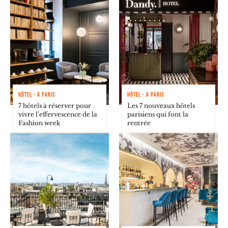
HÔTEL - À PARIS
HÔTEL - À PARIS
7 hôtels à réserver pour
Les 7 nouveaux hôtels
vivre l’effervescence de la
parisiens qui font la
Fashion week
rentrée