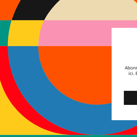
Abonn
ici.