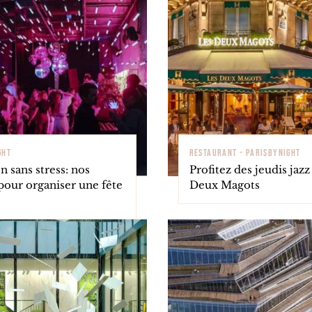
GHT
RESTAURANT - PARISBYNIGHT
n sans stress: nos
Profitez des jeudis jazz
pour organiser une fête
Deux Magots