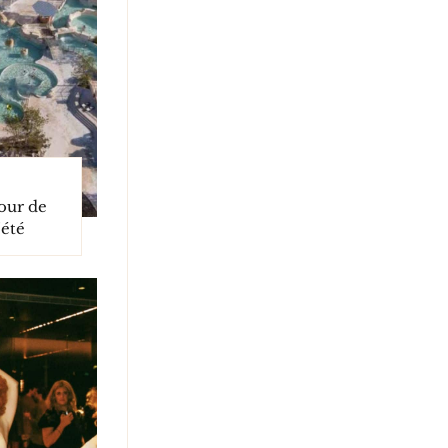
tour de
’été