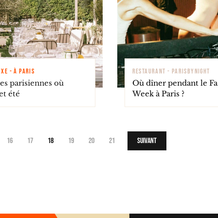
XE - À PARIS
RESTAURANT - PARISBYNIGHT
ses parisiennes où
Où dîner pendant le F
et été
Week à Paris ?
16
17
18
19
20
21
Suivant