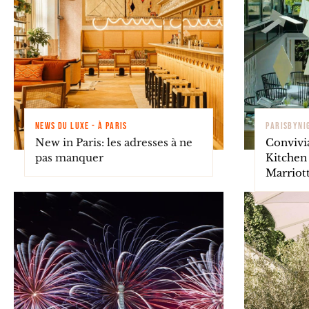
NEWS DU LUXE - À PARIS
PARISBYNI
New in Paris: les adresses à ne
Convivi
pas manquer
Kitchen
Marriot