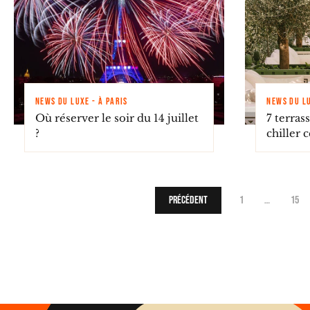
NEWS DU LUXE - À PARIS
NEWS DU LU
Où réserver le soir du 14 juillet
7 terras
?
chiller c
Précédent
1
…
15