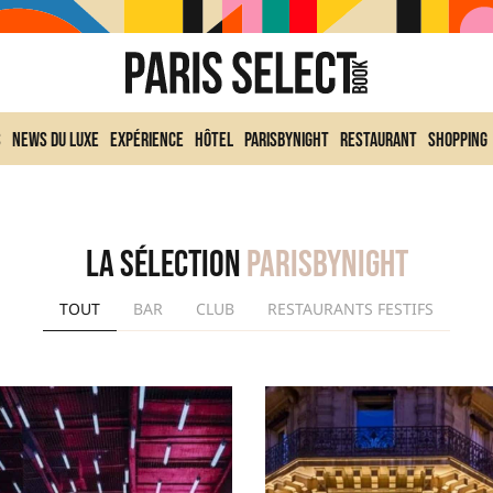
s
News du Luxe
Expérience
Hôtel
ParisByNight
Restaurant
Shopping
La sélection
ParisByNight
TOUT
BAR
CLUB
RESTAURANTS FESTIFS