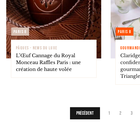
Paris 8
Paris 8
PÂQUES - NEWS DU LUXE
GOURMANDI
L’Œuf Cannage du Royal
Claridge
Monceau Raffles Paris : une
confide
création de haute volée
gourman
Triangl
Précédent
1
2
3