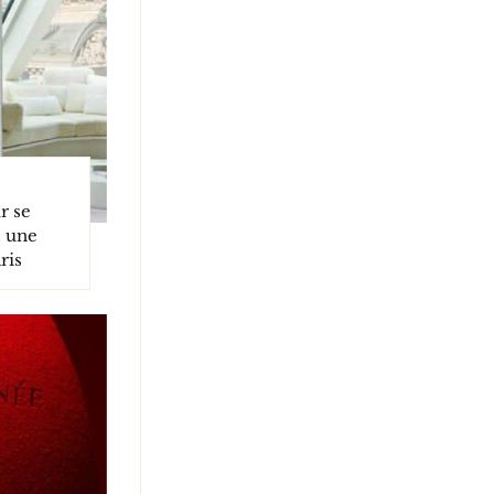
r se
, une
ris