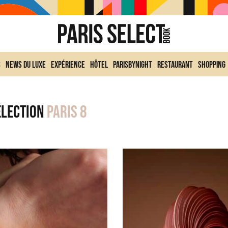
s
News du Luxe
Expérience
Hôtel
ParisByNight
Restaurant
Shopping
élection
Paris 8