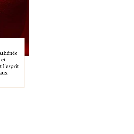
 Athénée
 et
 l’esprit
 aux