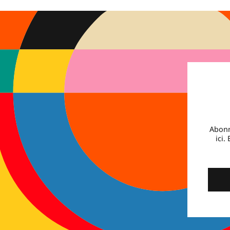
Abonn
ici.