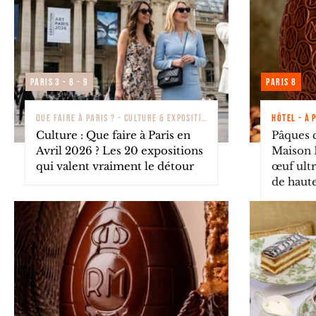
Paris 3 - 8 - 9
Paris 8
QUE FAIRE À PARIS ? - CULTURE & EXPOSITIONS
HÔTEL - À 
Culture : Que faire à Paris en
Pâques c
Avril 2026 ? Les 20 expositions
Maison D
qui valent vraiment le détour
œuf ult
de haut