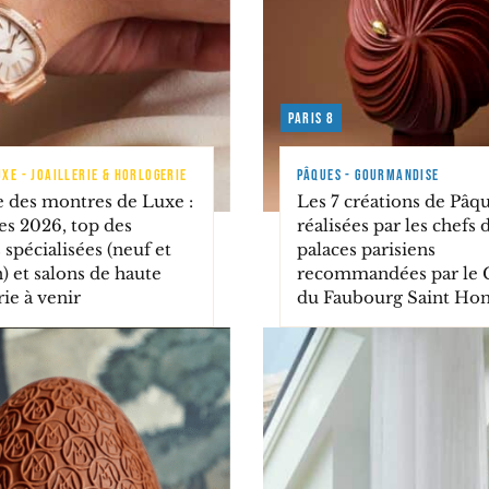
Paris 8
XE - JOAILLERIE & HORLOGERIE
PÂQUES - GOURMANDISE
e des montres de Luxe :
Les 7 créations de Pâq
es 2026, top des
réalisées par les chefs 
 spécialisées (neuf et
palaces parisiens
) et salons de haute
recommandées par le 
ie à venir
du Faubourg Saint Ho