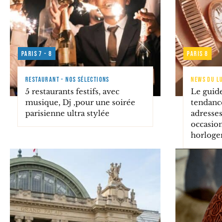
Paris 7 - 8
Paris 8
RESTAURANT - NOS SÉLECTIONS
NEWS DU LU
5 restaurants festifs, avec
Le guid
musique, Dj ,pour une soirée
tendanc
parisienne ultra stylée
adresses
occasion
horloger