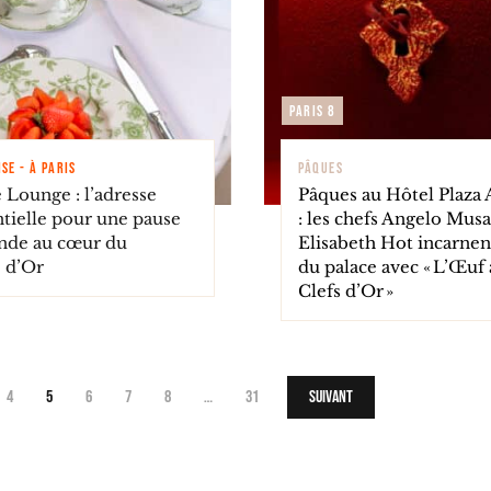
Paris 8
SE - À PARIS
PÂQUES
 Lounge : l’adresse
Pâques au Hôtel Plaza
ntielle pour une pause
: les chefs Angelo Musa
de au cœur du
Elisabeth Hot incarnent
e d’Or
du palace avec « L’Œuf
Clefs d’Or »
4
5
6
7
8
…
31
Suivant