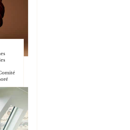
ues
des
Comité
noré