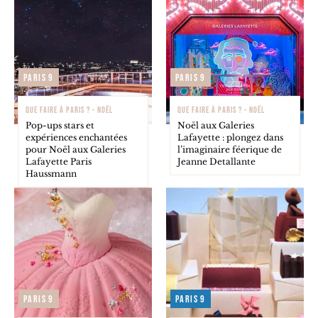
Paris 9
Paris 9
QUE FAIRE À PARIS ? - NOËL
QUE FAIRE À PARIS ? - NOËL
Pop-ups stars et
Noël aux Galeries
expériences enchantées
Lafayette : plongez dans
pour Noël aux Galeries
l’imaginaire féerique de
Lafayette Paris
Jeanne Detallante
Haussmann
Paris 9
Paris 9