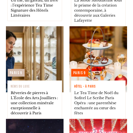
Un thé, un gâteau, un livre
La Mode Saoudienne sous
: l’expérience Tea Time
le prisme de la création
Signature des Hôtels
contemporaine, à
Littéraires
découvrir aux Galeries
Lafayette
Paris 9
Paris 9
NEWS DU LUXE
HÔTEL - À PARIS
Rêveries de pierres à
Le Tea Time de Noël du
L’École des Arts Joailliers :
Sofitel Le Scribe Paris
une collection minérale
Opéra : une parenthèse
exceptionnelle à
enchantée au cœur des
découvrir à Paris
fêtes