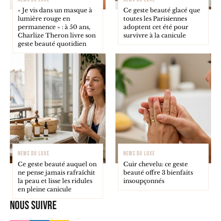
« Je vis dans un masque à
Ce geste beauté glacé que
lumière rouge en
toutes les Parisiennes
permanence » : à 50 ans,
adoptent cet été pour
Charlize Theron livre son
survivre à la canicule
geste beauté quotidien
NEWS DU LUXE
NEWS DU LUXE
Ce geste beauté auquel on
Cuir chevelu: ce geste
ne pense jamais rafraîchit
beauté offre 3 bienfaits
la peau et lisse les ridules
insoupçonnés
en pleine canicule
Nous suivre