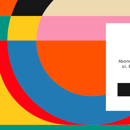
Abonn
ici.