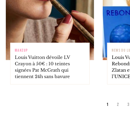
MAKEUP
NEWS DU L
Louis Vuitton dévoile LV
Louis Vu
Crayon à 50€ : 10 teintes
Rebonds
signées Pat McGrath qui
Zlatan e
tiennent 24h sans bavure
l’UNIC
1
2
3