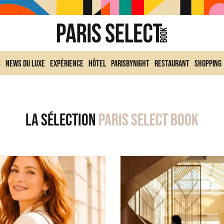
s
News du Luxe
Expérience
Hôtel
ParisByNight
Restaurant
Shopping
La sélection
Paris Select Book