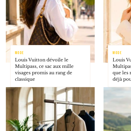
MODE
MODE
Louis Vuitton dévoile le
Louis V
Multipass, ce sac aux mille
Multipass
visages promis au rang de
que les
classique
déjà pou