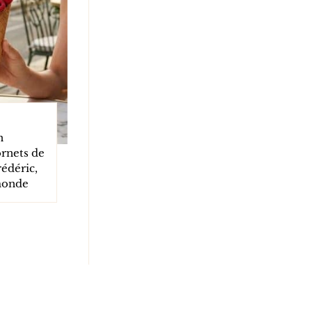
n
rnets de
édéric,
 monde