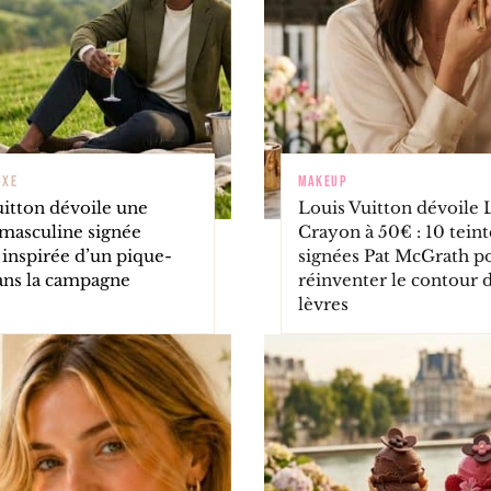
UXE
MAKEUP
uitton dévoile une
Louis Vuitton dévoile 
 masculine signée
Crayon à 50€ : 10 teint
 inspirée d’un pique-
signées Pat McGrath p
ans la campagne
réinventer le contour 
lèvres