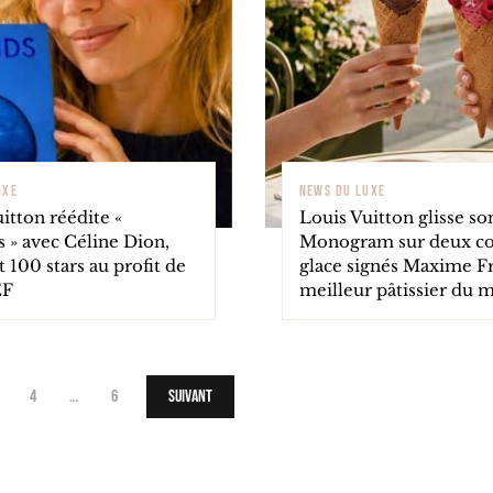
UXE
NEWS DU LUXE
itton réédite «
Louis Vuitton glisse so
 » avec Céline Dion,
Monogram sur deux co
t 100 stars au profit de
glace signés Maxime Fr
EF
meilleur pâtissier du
4
…
6
Suivant