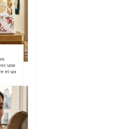
on
vec une
e et un