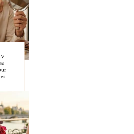
LV
es
our
des