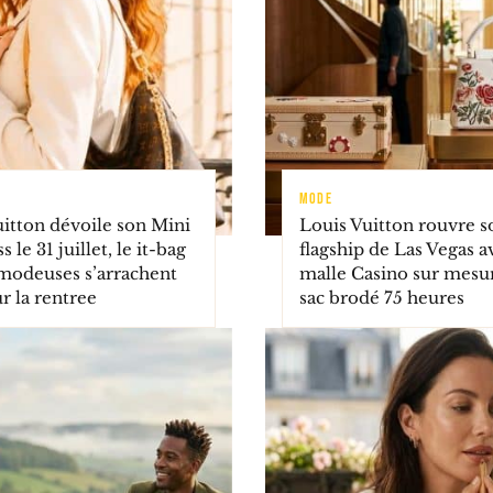
MODE
uitton dévoile son Mini
Louis Vuitton rouvre s
 le 31 juillet, le it-bag
flagship de Las Vegas a
 modeuses s’arrachent
malle Casino sur mesur
r la rentree
sac brodé 75 heures