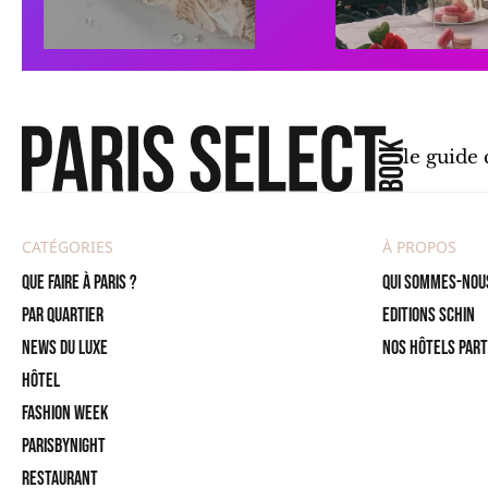
le guide
CATÉGORIES
À PROPOS
Que faire à Paris ?
Qui sommes-nou
PAR QUARTIER
Editions SCHIN
News du Luxe
Nos hôtels par
Hôtel
Fashion Week
ParisByNight
Restaurant