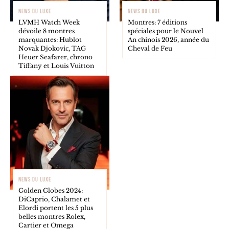
NEWS DU LUXE
NEWS DU LUXE
LVMH Watch Week
Montres: 7 éditions
dévoile 8 montres
spéciales pour le Nouvel
marquantes: Hublot
An chinois 2026, année du
Novak Djokovic, TAG
Cheval de Feu
Heuer Seafarer, chrono
Tiffany et Louis Vuitton
NEWS DU LUXE
Golden Globes 2024:
DiCaprio, Chalamet et
Elordi portent les 5 plus
belles montres Rolex,
Cartier et Omega