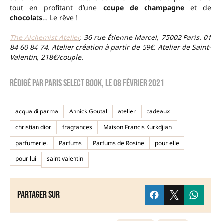
tout en profitant d’une
coupe de champagne
et de
chocolats
… Le rêve !
The Alchemist Atelier
, 36 rue Étienne Marcel, 75002 Paris. 01
84 60 84 74. Atelier création à partir de 59€. Atelier de Saint-
Valentin, 218€/couple.
Rédigé par
Paris Select Book
, le
08 février 2021
acqua di parma
Annick Goutal
atelier
cadeaux
christian dior
fragrances
Maison Francis Kurkdjian
parfumerie.
Parfums
Parfums de Rosine
pour elle
pour lui
saint valentin
Partager sur