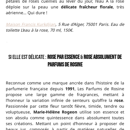
pétales de roses cueillies au lever du jour, l’eau À la rose
déploie sur la peau une
délicate fraîcheur florale
, très
aérienne… Qui dure !
Maison Francis Kurkdjian
, 5 Rue d’Alger, 75001 Paris. Eau de
toilette
L’eau à la rose, 70 ml, 150€.
–
Si elle est délicate :
Rose Par Essence
&
Rose Absolument de
Parfums de Rosine
Reconnue comme une marque ancrée dans l’histoire de la
parfumerie française depuis
1991
, Les Parfums de Rosine
propose une large gamme de fragrances, mettant à
l’honneur la variation infinie de senteurs qu’offre la
rose
.
Passionnée par cette fleur tantôt fièvre, timide, tendre ou
voluptueuse,
Marie-Hélène Rogeon
utilise son essence et
son absolu comme quintessence dans absolument toutes
ses créations. Mettant un point d’honneur à proposer de
beaux jus, composés à partir de matières naturelles de