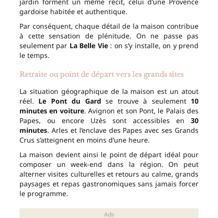
jardin forment un même récit, celui d’une Provence
gardoise habitée et authentique.
Par conséquent, chaque détail de la maison contribue
à cette sensation de plénitude. On ne passe pas
seulement par
La Belle Vie
: on s’y installe, on y prend
le temps.
Retraite ou point de départ vers les grands sites
La situation géographique de la maison est un atout
réel.
Le Pont du Gard
se trouve à seulement
10
minutes en voiture
. Avignon et son Pont, le Palais des
Papes, ou encore Uzès sont accessibles en
30
minutes
. Arles et l’enclave des Papes avec ses Grands
Crus s’atteignent en moins d’une heure.
La maison devient ainsi le point de départ idéal pour
composer un week-end dans la région. On peut
alterner visites culturelles et retours au calme, grands
paysages et repas gastronomiques sans jamais forcer
le programme.