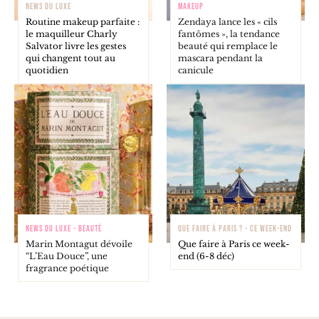
NEWS DU LUXE
MAKEUP
Routine makeup parfaite :
Zendaya lance les « cils
le maquilleur Charly
fantômes », la tendance
Salvator livre les gestes
beauté qui remplace le
qui changent tout au
mascara pendant la
quotidien
canicule
NEWS DU LUXE - BEAUTÉ
QUE FAIRE À PARIS ? - CE WEEK-END
Marin Montagut dévoile
Que faire à Paris ce week-
“L’Eau Douce”, une
end (6-8 déc)
fragrance poétique