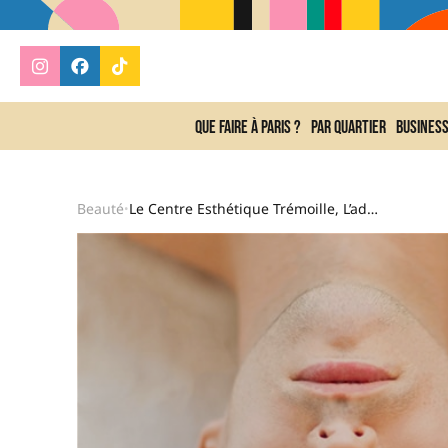
Que faire à Paris ?
Par quartier
Busines
Beauté
Le Centre Esthétique Trémoille, L’adresse Select Pour Un Nettoyage De Peau De Grande Qualité
•