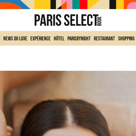
s
News du Luxe
Expérience
Hôtel
ParisByNight
Restaurant
Shopping