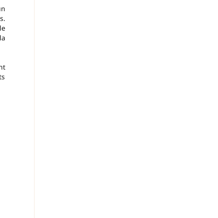
un
s.
le
la
nt
ts