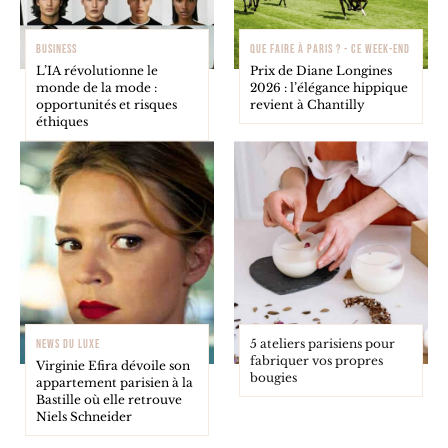
BUSINESS
QUE FAIRE À PARIS ? - CE WEEK-END
L’IA révolutionne le
Prix de Diane Longines
monde de la mode :
2026 : l’élégance hippique
opportunités et risques
revient à Chantilly
éthiques
5 ateliers parisiens pour
NEWS DU LUXE
fabriquer vos propres
Virginie Efira dévoile son
bougies
appartement parisien à la
Bastille où elle retrouve
Niels Schneider