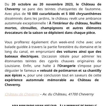
Du
20 octobre au 20 novembre 2023, le Château de
Cheverny
se pare des teintes chatoyantes de l’automne.
Avec plus de
10 000 cucurbitacés et 5 000 chrysanthèmes
disséminés dans les jardins, le château revêt une ambiance
automnale exceptionnelle !
À l’intérieur du château, feuilles
mortes, citrouilles, champignons et autres éléments
évocateurs de la saison se déploient dans chaque pièce.
Vous profiterez également d’un week-end riche avec une
balade guidée à travers la partie forestière du domaine et le
long du canal, en empruntant
des voitures ainsi que des
bateaux électriques
. L’occasion idéale pour admirer les
étonnantes teintes des cyprès chauves originaires de
Louisiane. Enfin, une halte à
l’Orangerie
s’impose pour
déguster le fameux
« velouté de potimarron et sa chantilly
aux épices »,
pour une conclusion tout en saveurs de cette
expérience automnale mémorable au Château de
Cheverny.
Château de Cheverny
– Av. du Château, 41700 Cheverny