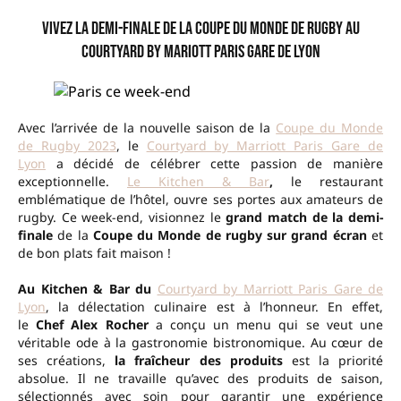
Vivez la demi-finale de la Coupe du Monde de Rugby au
Courtyard by Mariott Paris Gare de Lyon
Avec l’arrivée de la nouvelle saison de la
Coupe du Monde
de Rugby 2023
, le
Courtyard by Marriott Paris Gare de
Lyon
a décidé de célébrer cette passion de manière
exceptionnelle.
Le Kitchen & Bar
,
le restaurant
emblématique de l’hôtel, ouvre ses portes aux amateurs de
rugby. Ce week-end, visionnez le
grand match de la demi-
finale
de la
Coupe du Monde de
rugby sur grand écran
et
de bon plats fait maison !
Au Kitchen & Bar du
Courtyard by Marriott Paris Gare de
Lyon
, la délectation culinaire est à l’honneur. En effet,
le
Chef Alex Rocher
a conçu un menu qui se veut une
véritable ode à la gastronomie bistronomique. Au cœur de
ses créations,
la fraîcheur des produits
est la priorité
absolue. Il ne travaille qu’avec des produits de saison,
sélectionnés avec soin pour garantir une expérience