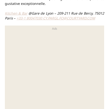
gustative exceptionnelle.
Kitchen & Bar
@Gare de Lyon – 209-211 Rue de Bercy, 75012
Paris
–
+33-1
80047030
CY.PARGL.FO@COURTYARD.COM