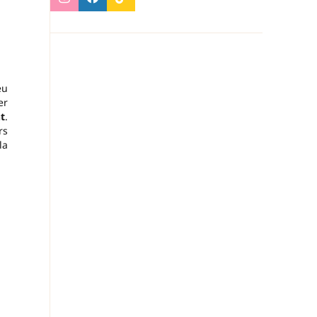
eu
er
t
.
rs
la