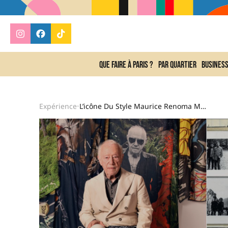
Que faire à Paris ?
Par quartier
Busines
Expérience
L’icône Du Style Maurice Renoma Mis À L’honneur À Paris
•