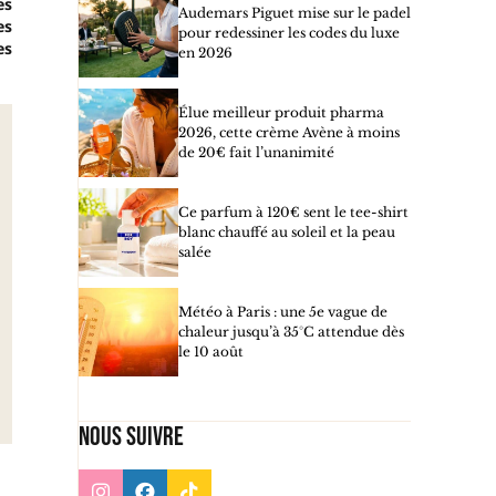
es
Audemars Piguet mise sur le padel
es
pour redessiner les codes du luxe
es
en 2026
Élue meilleur produit pharma
2026, cette crème Avène à moins
de 20€ fait l’unanimité
Ce parfum à 120€ sent le tee-shirt
blanc chauffé au soleil et la peau
salée
Météo à Paris : une 5e vague de
chaleur jusqu’à 35°C attendue dès
le 10 août
Nous suivre