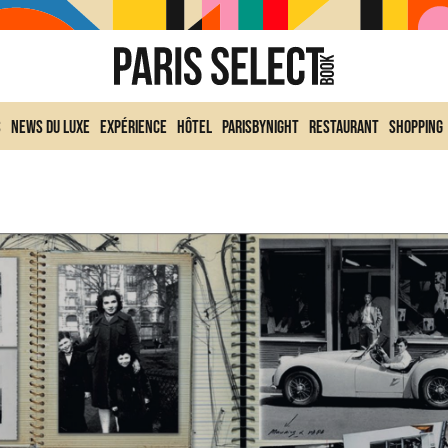
s
News du Luxe
Expérience
Hôtel
ParisByNight
Restaurant
Shopping