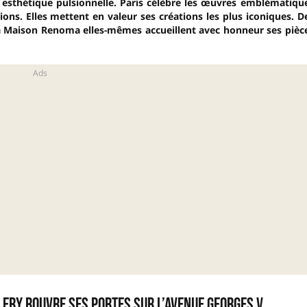
e esthétique pulsionnelle. Paris célèbre les œuvres emblématiqu
ions.
Elles mettent en valeur ses créations les plus iconiques. D
la Maison Renoma elles-mêmes accueillent avec honneur ses pièc
ery rouvre ses portes sur l’avenue Georges V