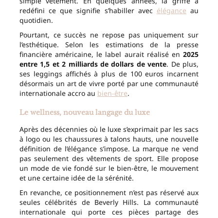
simple vêtement. En quelques années, la griffe a
redéfini ce que signifie s’habiller avec
élégance
au
quotidien.
Pourtant, ce succès ne repose pas uniquement sur
l’esthétique. Selon les estimations de la presse
financière américaine, le label aurait réalisé en
2025
entre 1,5 et 2 milliards de dollars de vente
. De plus,
ses leggings affichés à plus de 100 euros incarnent
désormais un art de vivre porté par une communauté
internationale accro au
bien-être
.
Le wellness, nouveau langage du luxe
Après des décennies où le luxe s’exprimait par les sacs
à logo ou les chaussures à talons hauts, une nouvelle
définition de l’élégance s’impose. La marque ne vend
pas seulement des vêtements de sport. Elle propose
un mode de vie fondé sur le bien-être, le mouvement
et une certaine idée de la sérénité.
En revanche, ce positionnement n’est pas réservé aux
seules célébrités de Beverly Hills. La communauté
internationale qui porte ces pièces partage des