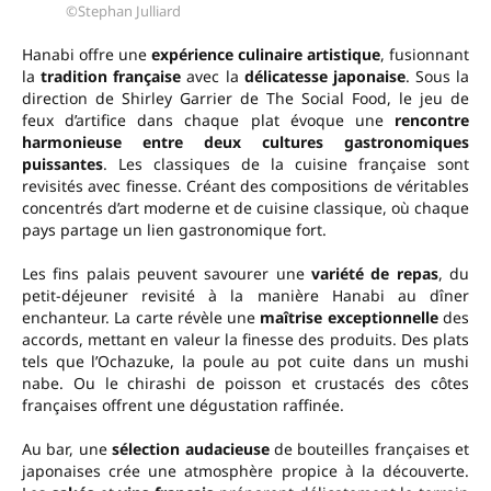
©Stephan Julliard
Hanabi offre une
expérience culinaire artistique
, fusionnant
la
tradition française
avec la
délicatesse
japonaise
. Sous la
direction de Shirley Garrier de The Social Food, le jeu de
feux d’artifice dans chaque plat évoque une
rencontre
harmonieuse entre deux cultures gastronomiques
puissantes
. Les classiques de la cuisine française sont
revisités avec finesse. Créant des compositions de véritables
concentrés d’art moderne et de cuisine classique, où chaque
pays partage un lien gastronomique fort.
Les fins palais peuvent savourer une
variété de repas
, du
petit-déjeuner revisité à la manière Hanabi au dîner
enchanteur. La carte révèle une
maîtrise exceptionnelle
des
accords, mettant en valeur la finesse des produits. Des plats
tels que l’Ochazuke, la poule au pot cuite dans un mushi
nabe. Ou le chirashi de poisson et crustacés des côtes
françaises offrent une dégustation raffinée.
Au bar, une
sélection audacieuse
de bouteilles françaises et
japonaises crée une atmosphère propice à la découverte.