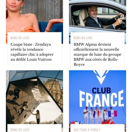
NEWS DU LUXE
NEWS DU LUXE
Coupe bixie : Zendaya
BMW Alpina devient
révèle la tendance
officiellement la nouvelle
capillaire chic à adopter
marque de luxe du groupe
au défilé Louis Vuitton
BMW aux côtés de Rolls-
Royce
NEWS DU LUXE
QUE FAIRE À PARIS ?