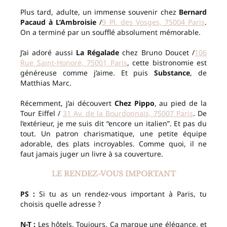
Plus tard, adulte, un immense souvenir chez
Bernard
Pacaud à L’Ambroisie
/
9 Pl. des Vosges, 75004 Paris
.
On a terminé par un soufflé absolument mémorable.
J’ai adoré aussi
La Régalade
chez Bruno Doucet /
106
Rue Saint-Honoré, 75001 Paris
, cette bistronomie est
généreuse comme j’aime. Et puis
Substance
, de
Matthias Marc.
Récemment, j’ai découvert
Chez Pippo
, au pied de la
Tour Eiffel /
31 Av. de la Bourdonnais, 75007 Paris
. De
l’extérieur, je me suis dit “encore un italien”. Et pas du
tout. Un patron charismatique, une petite équipe
adorable, des plats incroyables. Comme quoi, il ne
faut jamais juger un livre à sa couverture.
LE RENDEZ-VOUS IMPORTANT
PS :
Si tu as un rendez-vous important à Paris, tu
choisis quelle adresse ?
N-T :
Les hôtels. Toujours. Ça marque une élégance, et