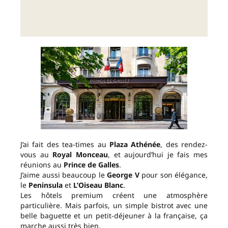
J’ai fait des tea-times au
Plaza Athénée
, des rendez-
vous au
Royal Monceau
, et aujourd’hui je fais mes
réunions au
Prince de Galles
.
J’aime aussi beaucoup le
George V
pour son élégance,
le
Peninsula
et
L’Oiseau Blanc
.
Les hôtels premium créent une atmosphère
particulière. Mais parfois, un simple bistrot avec une
belle baguette et un petit-déjeuner à la française, ça
marche aussi très bien.