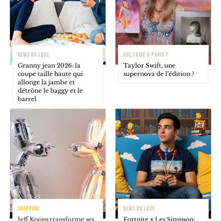
NEWS DU LUXE
QUE FAIRE À PARIS ?
Granny jean 2026: la
Taylor Swift, une
coupe taille haute qui
supernova de l’édition ?
allonge la jambe et
détrône le baggy et le
barrel
SHOPPING
NEWS DU LUXE
Jeff Koons transforme ses
Fortnite x Les Simpson: