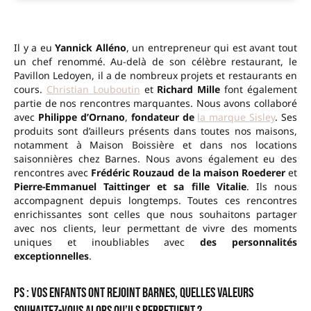
Il y a eu
Yannick Alléno
, un entrepreneur qui est avant tout
un chef renommé. Au-delà de son célèbre restaurant, le
Pavillon Ledoyen, il a de nombreux projets et restaurants en
cours.
Christian Louboutin
et
Richard Mille
font également
partie de nos rencontres marquantes. Nous avons collaboré
avec
Philippe d’Ornano
,
fondateur de
la marque Sisley
. Ses
produits sont d’ailleurs présents dans toutes nos maisons,
notamment à Maison Boissière et dans nos locations
saisonnières chez Barnes. Nous avons également eu des
rencontres avec
Frédéric Rouzaud de la maison Roederer
et
Pierre-Emmanuel Taittinger
et sa fille Vitalie
. Ils nous
accompagnent depuis longtemps. Toutes ces rencontres
enrichissantes sont celles que nous souhaitons partager
avec nos clients, leur permettant de vivre des moments
uniques et inoubliables avec
des personnalités
exceptionnelles
.
PS : Vos enfants ont rejoint Barnes, quelles valeurs
souhaitez-vous alors qu’ils perpetuent ?