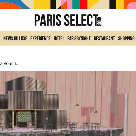
s
News du Luxe
Expérience
Hôtel
ParisByNight
Restaurant
Shopping
Maison & Objet : Le Rendez-Vous Immanquable De La Rentrée