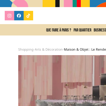
Que faire à Paris ?
Par quartier
Busines
Shopping
Arts & Décoration
•
•