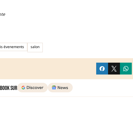
nte
is évenements
salon
 Book sur