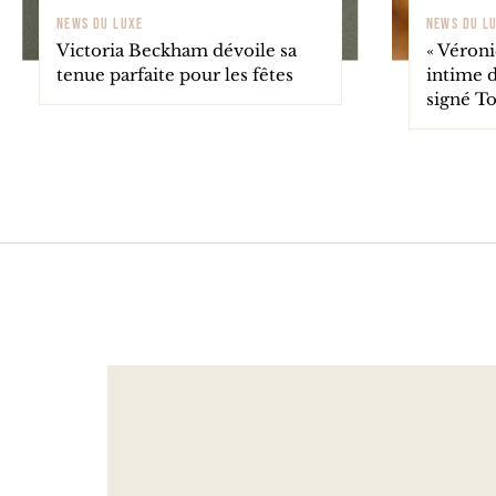
NEWS DU LUXE
NEWS DU L
Victoria Beckham dévoile sa
« Véroni
tenue parfaite pour les fêtes
intime 
signé T