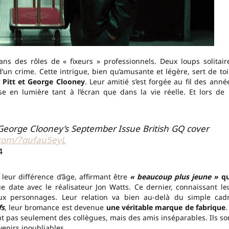
 des rôles de « fixeurs » professionnels. Deux loups solitair
d’un crime. Cette intrigue, bien qu’amusante et légère, sert de toi
 Pitt et George Clooney
. Leur amitié s’est forgée au fil des anné
e en lumière tant à l’écran que dans la vie réelle. Et lors de 
George Clooney’s September Issue British GQ cover
r.com/7qufau5eyL
4
leur différence d’âge, affirmant être
« beaucoup plus jeune »
q
e date avec le réalisateur Jon Watts. Ce dernier, connaissant le
ux personnages. Leur relation va bien au-delà du simple cad
fs
, leur bromance est devenue
une véritable marque de fabrique
.
ont pas seulement des collègues, mais des amis inséparables. Ils so
enirs inoubliables.