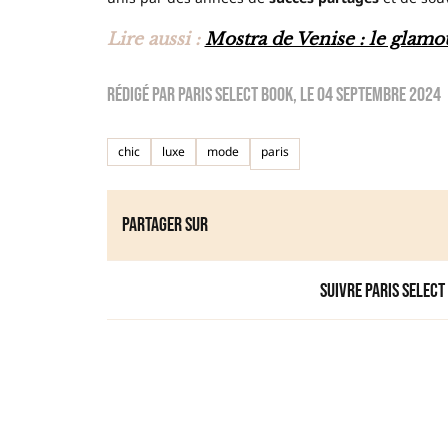
Lire aussi :
Mostra de Venise : le glamou
Rédigé par
Paris Select Book
, le
04 septembre 2024
chic
luxe
mode
paris
Partager sur
Suivre Paris Select