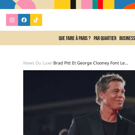
Que faire à Paris ?
Par quartier
Busines
News Du Luxe
Brad Pitt Et George Clooney Font Leur Show À La Mostra De Venise
•