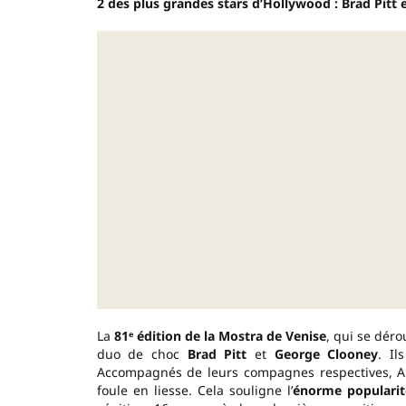
2 des plus grandes stars d’Hollywood : Brad Pitt 
La
81ᵉ édition de la Mostra de Venise
, qui se déro
duo de choc
Brad Pitt
et
George Clooney
. Il
Accompagnés de leurs compagnes respectives, Ama
foule en liesse. Cela souligne l’
énorme popularit