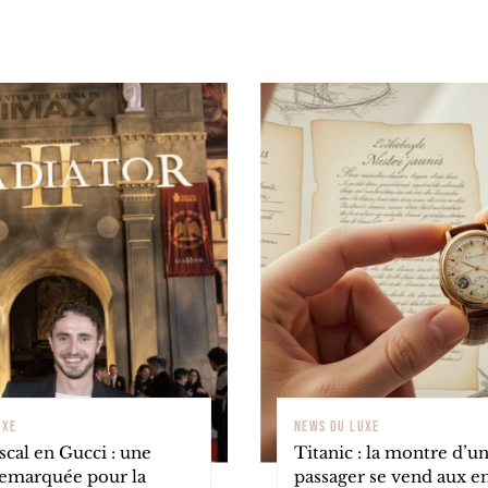
UXE
NEWS DU LUXE
cal en Gucci : une
Titanic : la montre d’u
remarquée pour la
passager se vend aux e