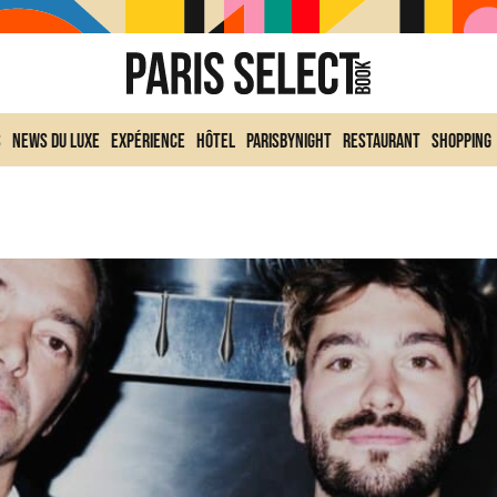
s
News du Luxe
Expérience
Hôtel
ParisByNight
Restaurant
Shopping