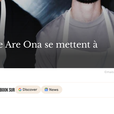
We Are Ona se mettent à
©mais
 Book sur