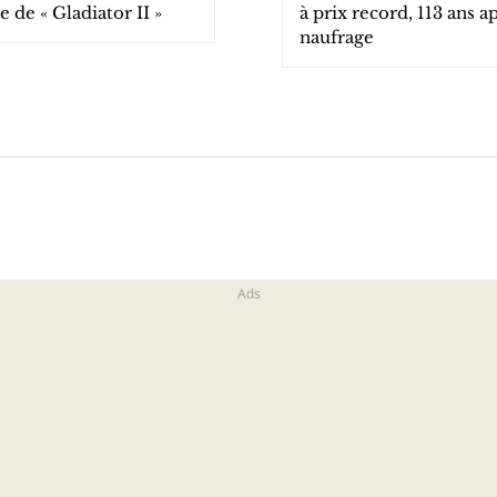
 de « Gladiator II »
à prix record, 113 ans a
naufrage