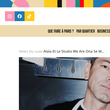
Que faire à Paris ?
Par quartier
Busines
News Du Luxe
Alaïa Et Le Studio We Are Ona Se Mettent À Table
•