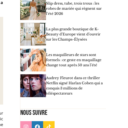
 a
Slip dress, tube, trois trous : les
robes de mariée qui règnent sur
l’été 2026
La plus grande boutique de K-
Beauty d’Europe vient d’ouvrir
sur les Champs-Élysées
Les maquilleurs de stars sont
formels : ce geste en maquillage
change tout après 50 ans l’été
Audrey Fleurot dans ce thriller
Netflix signé Harlan Coben qui a
conquis 3 millions de
téléspectateurs
Nous suivre
ur
ic
ne