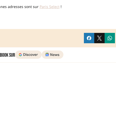
onnes adresses sont sur
Paris Select
!
 Book sur