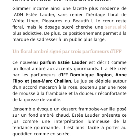
Glimmer incarne ainsi une facette plus moderne de
l’ADN Estée Lauder, sans renier l’héritage floral de
White Linen, Pleasures ou Beautiful. Le cœur reste
floral, mais le dosage sucré cherche une
sensualité
plus addictive. De plus, ce positionnement permet à la
marque de s’adresser à un public plus large.
Un floral ambré signé par trois parfumeurs d’IFF
Ce nouveau
parfum Estée Lauder
est décrit comme
un floral ambré aux accents gourmands. Il a été créé
par les parfumeurs d’IFF
Dominique Ropion, Anne
Flipo et Jean-Marc Chaillan
. Le jus se déploie autour
d’un accord macaron à la rose, soutenu par une note
de mousse à la framboise et la douceur réconfortante
de la gousse de vanille.
L’ensemble évoque un dessert framboise-vanille posé
sur un fond ambré chaud. Estée Lauder présente ce
jus comme une interprétation lumineuse de la
tendance gourmande. Il est ainsi facile à porter au
quotidien comme en soirée.