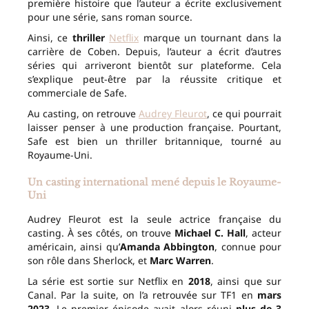
première histoire que l’auteur a écrite exclusivement
pour une série, sans roman source.
Ainsi, ce
thriller
Netflix
marque un tournant dans la
carrière de Coben. Depuis, l’auteur a écrit d’autres
séries qui arriveront bientôt sur plateforme. Cela
s’explique peut-être par la réussite critique et
commerciale de Safe.
Au casting, on retrouve
Audrey Fleurot
, ce qui pourrait
laisser penser à une production française. Pourtant,
Safe est bien un thriller britannique, tourné au
Royaume-Uni.
Un casting international mené depuis le Royaume-
Uni
Audrey Fleurot est la seule actrice française du
casting. À ses côtés, on trouve
Michael C. Hall
, acteur
américain, ainsi qu’
Amanda Abbington
, connue pour
son rôle dans Sherlock, et
Marc Warren
.
La série est sortie sur Netflix en
2018
, ainsi que sur
Canal. Par la suite, on l’a retrouvée sur TF1 en
mars
2023
. Le premier épisode avait alors réuni
plus de 3