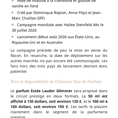
Note de mousse à la framboise et gousse de
vanille en fond
Créé par Dominique Ropion, Anne Flipo et Jean-
Marc Chaillan (IFF)
Campagne mondiale avec Hailee Steinfeld dès le
30 juillet 2026
Lancement début août 2026 aux États-Unis, au
Royaume-Uni et en Australie
La campagne précède de peu la mise en vente du
flacon. En revanche, la date de déploiement sur les
autres marchés n’a pas encore été communiquée. Les
fans hors des trois pays de lancement devront donc
patienter.
Prix et disponibilité de Glimmer Eau de Parfum
Le
parfum Estée Lauder Glimmer
sera proposé dans
le circuit prestige en deux formats. Le
50 ml est
affiché à 130 dollars, soit environ 120 €
, et le
100 ml à
160 dollars, soit environ 150 €
. Ces tarifs le placent
clairement dans le segment de la parfumerie
prestige.