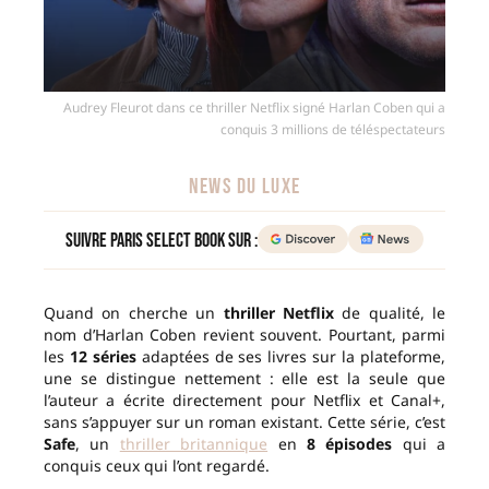
Audrey Fleurot dans ce thriller Netflix signé Harlan Coben qui a
conquis 3 millions de téléspectateurs
NEWS DU LUXE
Suivre Paris Select Book sur :
Quand on cherche un
thriller Netflix
de qualité, le
nom d’Harlan Coben revient souvent. Pourtant, parmi
les
12 séries
adaptées de ses livres sur la plateforme,
une se distingue nettement : elle est la seule que
l’auteur a écrite directement pour Netflix et Canal+,
sans s’appuyer sur un roman existant. Cette série, c’est
Safe
, un
thriller britannique
en
8 épisodes
qui a
conquis ceux qui l’ont regardé.