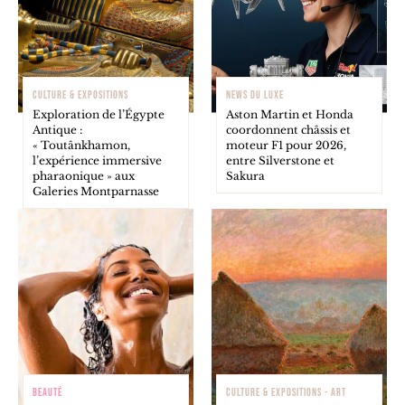
CULTURE & EXPOSITIONS
NEWS DU LUXE
Exploration de l’Égypte
Aston Martin et Honda
Antique :
coordonnent châssis et
« Toutânkhamon,
moteur F1 pour 2026,
l’expérience immersive
entre Silverstone et
pharaonique » aux
Sakura
Galeries Montparnasse
BEAUTÉ
CULTURE & EXPOSITIONS - ART