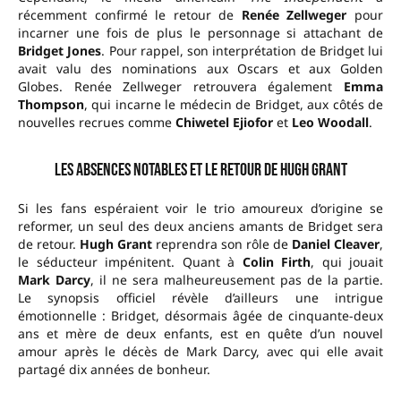
récemment confirmé le retour de
Renée Zellweger
pour
incarner une fois de plus le personnage si attachant de
Bridget Jones
. Pour rappel, son interprétation de Bridget lui
avait valu des nominations aux Oscars et aux Golden
Globes. Renée Zellweger retrouvera également
Emma
Thompson
, qui incarne le médecin de Bridget, aux côtés de
nouvelles recrues comme
Chiwetel Ejiofor
et
Leo Woodall
.
Les absences notables et le retour de Hugh Grant
Si les fans espéraient voir le trio amoureux d’origine se
reformer, un seul des deux anciens amants de Bridget sera
de retour.
Hugh Grant
reprendra son rôle de
Daniel Cleaver
,
le séducteur impénitent. Quant à
Colin Firth
, qui jouait
Mark Darcy
, il ne sera malheureusement pas de la partie.
Le synopsis officiel révèle d’ailleurs une intrigue
émotionnelle : Bridget, désormais âgée de cinquante-deux
ans et mère de deux enfants, est en quête d’un nouvel
amour après le décès de Mark Darcy, avec qui elle avait
partagé dix années de bonheur.