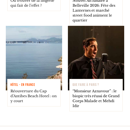
Où trouver de la lingerie
Nouvel An lunaire à
qui fait de l’effet ?
Belleville 2026: Fête des
Lanternes et marché
street food animent le
quartier
HÔTEL - EN FRANCE
QUE FAIRE À PARIS ?
Réouverture du Cap
“Monsieur Aznavour” : le
d’Antibes Beach Hotel : on
biopic très réussi de Grand
y court
Corps Malade et Mehdi
Idir