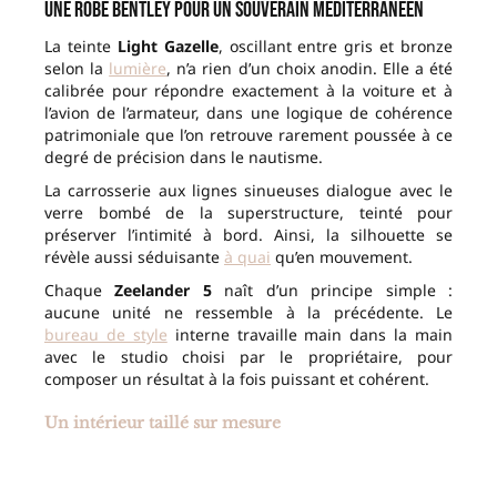
Une robe Bentley pour un souverain méditerranéen
La teinte
Light Gazelle
, oscillant entre gris et bronze
selon la
lumière
, n’a rien d’un choix anodin. Elle a été
calibrée pour répondre exactement à la voiture et à
l’avion de l’armateur, dans une logique de cohérence
patrimoniale que l’on retrouve rarement poussée à ce
degré de précision dans le nautisme.
La carrosserie aux lignes sinueuses dialogue avec le
verre bombé de la superstructure, teinté pour
préserver l’intimité à bord. Ainsi, la silhouette se
révèle aussi séduisante
à quai
qu’en mouvement.
Chaque
Zeelander 5
naît d’un principe simple :
aucune unité ne ressemble à la précédente. Le
bureau de style
interne travaille main dans la main
avec le studio choisi par le propriétaire, pour
composer un résultat à la fois puissant et cohérent.
Un intérieur taillé sur mesure
Les deux cabines se parent d’
ébénisterie Greystone
laquée
et de placages effet Macassar, sur un fond de