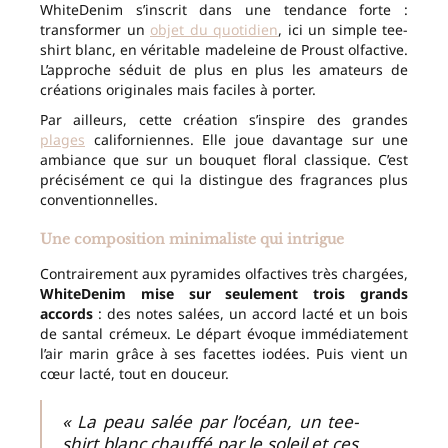
WhiteDenim s’inscrit dans une tendance forte :
transformer un
objet du quotidien
, ici un simple tee-
shirt blanc, en véritable madeleine de Proust olfactive.
L’approche séduit de plus en plus les amateurs de
créations originales mais faciles à porter.
Par ailleurs, cette création s’inspire des grandes
plages
californiennes. Elle joue davantage sur une
ambiance que sur un bouquet floral classique. C’est
précisément ce qui la distingue des fragrances plus
conventionnelles.
Une composition minimaliste qui intrigue
Contrairement aux pyramides olfactives très chargées,
WhiteDenim mise sur seulement trois grands
accords
: des notes salées, un accord lacté et un bois
de santal crémeux. Le départ évoque immédiatement
l’air marin grâce à ses facettes iodées. Puis vient un
cœur lacté, tout en douceur.
« La peau salée par l’océan, un tee-
shirt blanc chauffé par le soleil et ces