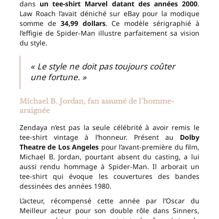
dans
un tee-shirt Marvel datant des années 2000
.
Law Roach l’avait déniché sur eBay pour la modique
somme de
34,99 dollars
. Ce modèle sérigraphié à
l’effigie de Spider-Man illustre parfaitement sa vision
du style.
« Le style ne doit pas toujours coûter
une fortune. »
Michael B. Jordan, fan assumé de l’homme-
araignée
Zendaya n’est pas la seule célébrité à avoir remis le
tee-shirt vintage à l’honneur. Présent au
Dolby
Theatre de Los Angeles
pour l’avant-première du film,
Michael B. Jordan, pourtant absent du casting, a lui
aussi rendu hommage à Spider-Man. Il arborait un
tee-shirt qui évoque les couvertures des bandes
dessinées des années 1980.
L’acteur, récompensé cette année par l’Oscar du
Meilleur acteur pour son double rôle dans Sinners,