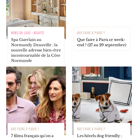
NEWS DU LUXE - BEAUTÉ
QUE FAIRE À PARIS ?
Spa Guerlain au
Que faire à Paris ce week-
Normandy Deauville : la
end ? (27 au 29 septembre)
nouvelle adresse bien-être
incontournable de la Côte
Normande
QUE FAIRE À PARIS ?
QUE FAIRE À PARIS ?
7 films français qu’on a
Les hôtels dog friendly :