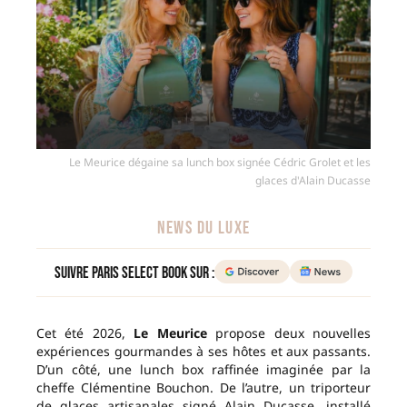
Le Meurice dégaine sa lunch box signée Cédric Grolet et les
glaces d'Alain Ducasse
NEWS DU LUXE
Suivre Paris Select Book sur :
Cet été 2026,
Le Meurice
propose deux nouvelles
expériences gourmandes à ses hôtes et aux passants.
D’un côté, une lunch box raffinée imaginée par la
cheffe Clémentine Bouchon. De l’autre, un triporteur
de glaces artisanales signé Alain Ducasse, installé