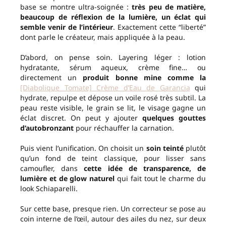
base se montre ultra-soignée :
très peu de matière,
beaucoup de réflexion de la lumière, un éclat qui
semble venir de l’intérieur
. Exactement cette “liberté”
dont parle le créateur, mais appliquée à la peau.
D’abord, on pense soin. Layering léger : lotion
hydratante, sérum aqueux, crème fine… ou
directement un
produit bonne mine comme la
[Diabolique Tomate] Crème d’Eau de Garancia
qui
hydrate, repulpe et dépose un voile rosé très subtil. La
peau reste visible, le grain se lit, le visage gagne un
éclat discret. On peut y ajouter
quelques gouttes
d’autobronzant
pour réchauffer la carnation.
Puis vient l’unification. On choisit un
soin teinté
plutôt
qu’un fond de teint classique, pour lisser sans
camoufler, dans
cette idée de transparence, de
lumière et de glow naturel
qui fait tout le charme du
look Schiaparelli.
Sur cette base, presque rien. Un correcteur se pose au
coin interne de l’œil, autour des ailes du nez, sur deux