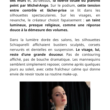
des murs
et, au-dessus,
la
liberté totale du plafond
peint par Michel-Ange
. Sur le podium,
cette tension
entre contrôle et lâcher-prise
se lit dans les
silhouettes spectaculaires. Sur les visages, en
revanche, le créateur choisit l’apaisement :
un teint
lumineux, presque religieux, comme une réponse
douce à la démesure des volumes.
Dans la lumière dorée des salons, les silhouettes
Schiaparelli affichaient bustiers sculptés, corsets
nervurés et dentelles en suspension.
Le visage, lui,
reste d’une grande douceur.
Pas de contouring
affiché, pas de bouche dramatique. Les mannequins
semblent simplement reposer, comme après quelques
jours au soleil, avec cette fraîcheur calme qui donne
envie de revoir toute sa routine make-up.