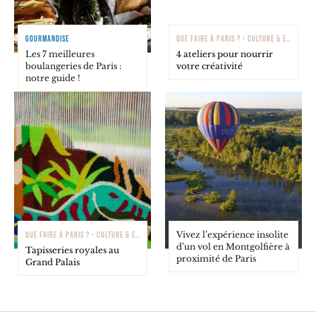
GOURMANDISE
QUE FAIRE À PARIS ? - CULTURE & EXPOSITIONS
Les 7 meilleures
4 ateliers pour nourrir
boulangeries de Paris :
votre créativité
notre guide !
Vivez l’expérience insolite
QUE FAIRE À PARIS ? - CULTURE & EXPOSITIONS
d’un vol en Montgolfière à
Tapisseries royales au
proximité de Paris
Grand Palais