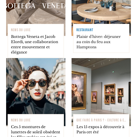
NEWS DU LUXE
RESTAURANT
Bottega Veneta et Jacob
Plaisir d’hiver: déjeuner
Elordi, une collaboration
au coin du feu aux
entre mouvement et
Hamptons
élégance
NEWS DU LUXE
QUE FAIRE À PARIS ? - CULTURE & EXPOSITIONS
Ces 5 montures de
Les 15 expos à découvrir à
lunettes de soleil obsèdent
Paris cet été