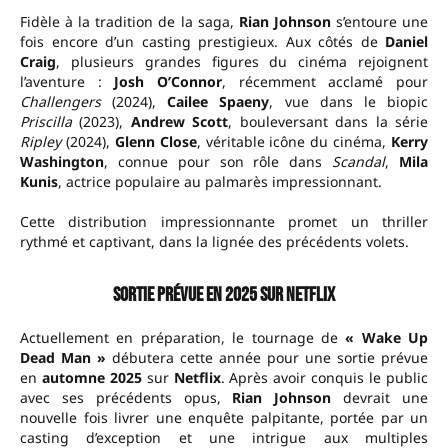
Fidèle à la tradition de la saga,
Rian Johnson
s’entoure une
fois encore d’un casting prestigieux. Aux côtés de
Daniel
Craig
, plusieurs grandes figures du cinéma rejoignent
l’aventure :
Josh O’Connor
, récemment acclamé pour
Challengers
(2024),
Cailee Spaeny
, vue dans le biopic
Priscilla
(2023),
Andrew Scott
, bouleversant dans la série
Ripley
(2024),
Glenn Close
, véritable icône du cinéma,
Kerry
Washington
, connue pour son rôle dans
Scandal
,
Mila
Kunis
, actrice populaire au palmarès impressionnant.
Cette distribution impressionnante promet un thriller
rythmé et captivant, dans la lignée des précédents volets.
Sortie prévue en 2025 sur Netflix
Actuellement en préparation, le tournage de
« Wake Up
Dead Man »
débutera cette année pour une sortie prévue
en
automne 2025
sur
Netflix
. Après avoir conquis le public
avec ses précédents opus,
Rian Johnson
devrait une
nouvelle fois livrer une enquête palpitante, portée par un
casting d’exception et une intrigue aux multiples