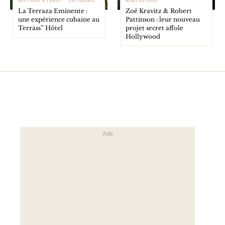
QUE FAIRE À PARIS ? - EXPÉRIENCE
NEWS DU LUXE
La Terraza Eminente :
Zoë Kravitz & Robert
une expérience cubaine au
Pattinson : leur nouveau
Terrass’’ Hôtel
projet secret affole
Hollywood