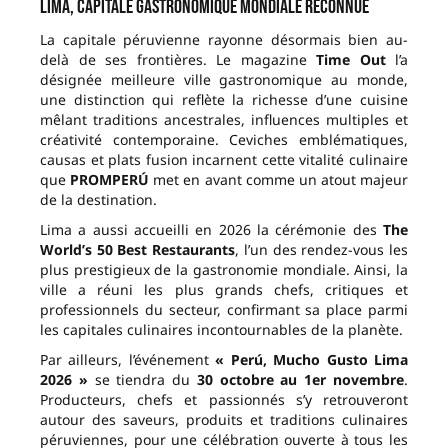
Lima, capitale gastronomique mondiale reconnue
La capitale péruvienne rayonne désormais bien au-
delà de ses frontières. Le magazine
Time Out
l’a
désignée meilleure ville gastronomique au monde,
une distinction qui reflète la richesse d’une cuisine
mêlant traditions ancestrales, influences multiples et
créativité contemporaine. Ceviches emblématiques,
causas et plats fusion incarnent cette vitalité culinaire
que
PROMPERÚ
met en avant comme un atout majeur
de la destination.
Lima a aussi accueilli en 2026 la cérémonie des
The
World’s 50 Best Restaurants
, l’un des rendez-vous les
plus prestigieux de la gastronomie mondiale. Ainsi, la
ville a réuni les plus grands chefs, critiques et
professionnels du secteur, confirmant sa place parmi
les capitales culinaires incontournables de la planète.
Par ailleurs, l’événement
« Perú, Mucho Gusto Lima
2026 »
se tiendra du
30 octobre au 1er novembre
.
Producteurs, chefs et passionnés s’y retrouveront
autour des saveurs, produits et traditions culinaires
péruviennes, pour une célébration ouverte à tous les