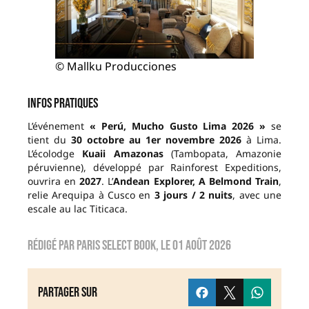
© Mallku Producciones
Infos pratiques
L’événement
« Perú, Mucho Gusto Lima 2026 »
se
tient du
30 octobre au 1er novembre 2026
à Lima.
L’écolodge
Kuaii Amazonas
(Tambopata, Amazonie
péruvienne), développé par Rainforest Expeditions,
ouvrira en
2027
. L’
Andean Explorer, A Belmond Train
,
relie Arequipa à Cusco en
3 jours / 2 nuits
, avec une
escale au lac Titicaca.
Rédigé par
Paris Select Book
, le
01 août 2026
Partager sur