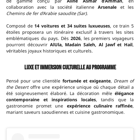
de gamme conçu par
Aline Asmar d’Amman
, en
collaboration avec la société italienne
Arsenale
et les
Chemins de fer d’Arabie saoudite (Sar)
.
Composé de
14 voitures et 34 suites luxueuses
, ce train 5
étoiles proposera un itinéraire exclusif à travers les sites
emblématiques du pays. Dès
2026
, les premiers voyageurs
pourront découvrir
AlUla, Madain Saleh, Al Jawf et Hail
,
véritables joyaux historiques et culturels.
Luxe et immersion culturelle au programme
Pensé pour une clientèle
fortunée et exigeante
,
Dream of
the Desert
offre une expérience unique où chaque détail a
été soigneusement élaboré. La décoration mêle
élégance
contemporaine et inspirations locales
, tandis que la
gastronomie promet une
expérience culinaire raffinée
,
mariant saveurs saoudiennes et cuisine gastronomique.