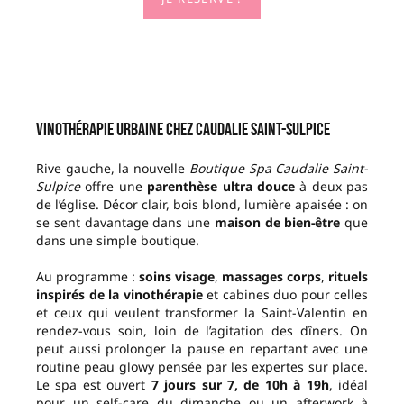
Vinothérapie urbaine chez Caudalie Saint-Sulpice
Rive gauche, la nouvelle
Boutique
Spa Caudalie Saint-
Sulpice
offre une
parenthèse ultra douce
à deux pas
de l’église. Décor clair, bois blond, lumière apaisée : on
se sent davantage dans une
maison de bien-être
que
dans une simple boutique.
Au programme :
soins visage
,
massages corps
,
rituels
inspirés de la vinothérapie
et cabines duo pour celles
et ceux qui veulent transformer la Saint-Valentin en
rendez-vous soin, loin de l’agitation des dîners. On
peut aussi prolonger la pause en repartant avec une
routine peau glowy pensée par les expertes sur place.
Le spa est ouvert
7 jours sur 7, de 10h à 19h
, idéal
pour un self-care du dimanche ou un afterwork à