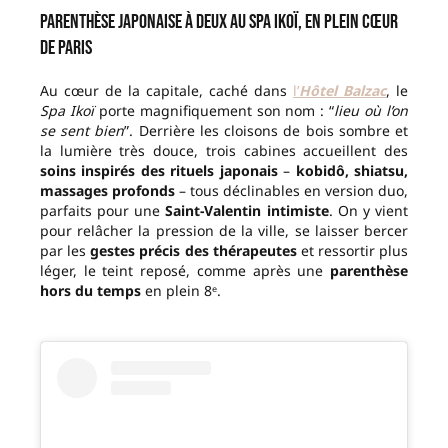
Parenthèse japonaise à deux au Spa Ikoï, en plein cœur
de Paris
Au cœur de la capitale, caché dans
l’
Hôtel Balzac
, le
Spa Ikoï
porte magnifiquement son nom : “
lieu où l’on
se sent bien
”. Derrière les cloisons de bois sombre et
la lumière très douce, trois cabines accueillent des
soins inspirés des rituels japonais
–
kobidô, shiatsu,
massages profonds
– tous déclinables en version duo,
parfaits pour une
Saint-Valentin intimiste
. On y vient
pour relâcher la pression de la ville, se laisser bercer
par les
gestes précis des thérapeutes
et ressortir plus
léger, le teint reposé, comme après une
parenthèse
hors du temps
en plein 8ᵉ.