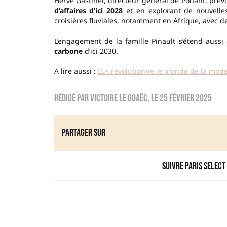
Hervé Gastinel, directeur général de Ponant, pré
d’affaires d’ici 2028
et en explorant de nouvelles 
croisières fluviales, notamment en Afrique, avec 
L’engagement de la famille Pinault s’étend aussi
carbone
d’ici 2030.
A lire aussi :
L’IA révolutionne le monde de la mode
Rédigé par
Victoire Le Goaëc
, le
25 février 2025
Partager sur
Suivre Paris Select