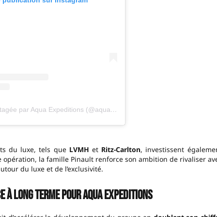
Une publication partagée par Aqua Expeditions (@aqua_expeditions)
nts du luxe, tels que
LVMH
et
Ritz-Carlton
, investissent égaleme
 opération, la famille Pinault renforce son ambition de rivaliser av
tour du luxe et de l’exclusivité.
ce à long terme
pour Aqua Expeditions