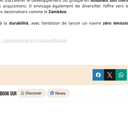
voit d’accélérer le développement du groupe en
doublant son chiff
acquisitions. Il envisage également de diversifier l’offre vers l
des destinations comme le
Zambèze
.
 à la
durabilité
, avec l’ambition de lancer un navire
zéro émissi
 : opportunités et risques éthiques
 Book sur