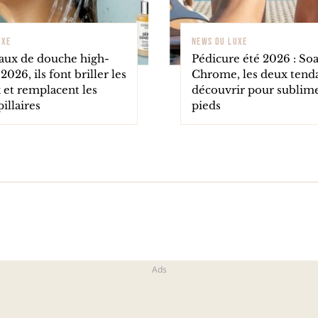
UXE
NEWS DU LUXE
x de douche high-
Pédicure été 2026 : So
2026, ils font briller les
Chrome, les deux tend
 et remplacent les
découvrir pour sublim
pillaires
pieds