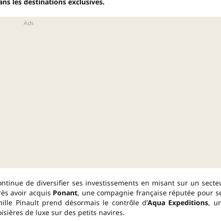
ns les destinations exclusives.
ontinue de diversifier ses investissements en misant sur un secte
rès avoir acquis
Ponant
, une compagnie française réputée pour s
ille Pinault prend désormais le contrôle d’
Aqua Expeditions
, u
sières de luxe sur des petits navires.