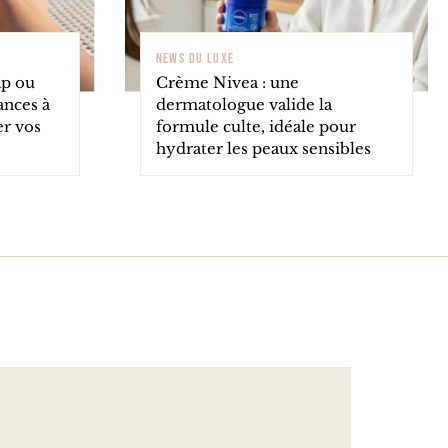
NEWS DU LUXE
ap ou
Crème Nivea : une
ances à
dermatologue valide la
er vos
formule culte, idéale pour
hydrater les peaux sensibles