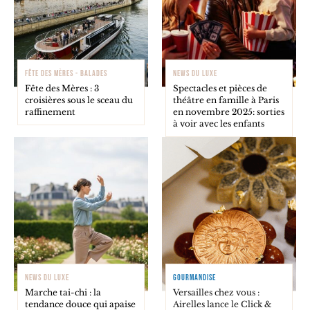
FÊTE DES MÈRES - BALADES
NEWS DU LUXE
Fête des Mères : 3
Spectacles et pièces de
croisières sous le sceau du
théâtre en famille à Paris
raffinement
en novembre 2025: sorties
à voir avec les enfants
NEWS DU LUXE
GOURMANDISE
Marche tai-chi : la
Versailles chez vous :
tendance douce qui apaise
Airelles lance le Click &