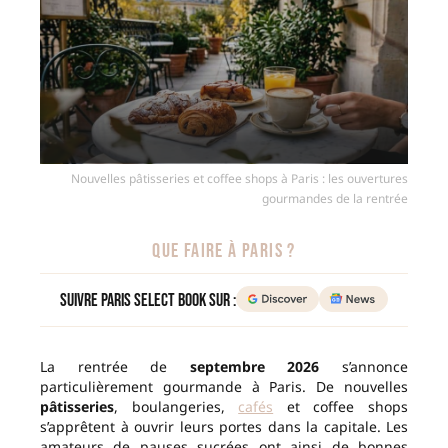
Nouvelles pâtisseries et coffee shops à Paris : les ouvertures
gourmandes de la rentrée
QUE FAIRE À PARIS ?
Suivre Paris Select Book sur :
La rentrée de
septembre 2026
s’annonce
particulièrement gourmande à Paris. De nouvelles
pâtisseries
, boulangeries,
cafés
et coffee shops
s’apprêtent à ouvrir leurs portes dans la capitale. Les
amateurs de pauses sucrées ont ainsi de bonnes