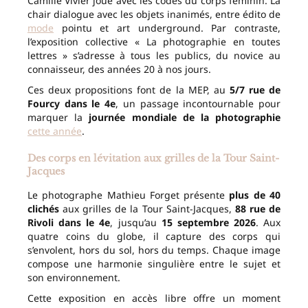
Camille Vivier joue avec les codes du corps féminin. La
chair dialogue avec les objets inanimés, entre édito de
mode
pointu et art underground. Par contraste,
l’exposition collective « La photographie en toutes
lettres » s’adresse à tous les publics, du novice au
connaisseur, des années 20 à nos jours.
Ces deux propositions font de la MEP, au
5/7 rue de
Fourcy dans le 4e
, un passage incontournable pour
marquer la
journée mondiale de la photographie
cette année
.
Des corps en lévitation aux grilles de la Tour Saint-
Jacques
Le photographe Mathieu Forget présente
plus de 40
clichés
aux grilles de la Tour Saint-Jacques,
88 rue de
Rivoli dans le 4e
, jusqu’au
15 septembre 2026
. Aux
quatre coins du globe, il capture des corps qui
s’envolent, hors du sol, hors du temps. Chaque image
compose une harmonie singulière entre le sujet et
son environnement.
Cette exposition en accès libre offre un moment