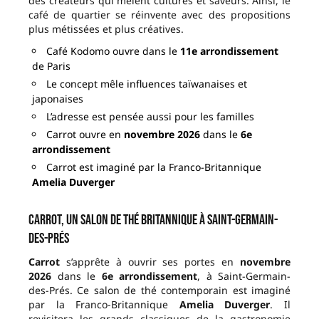
des créateurs qui mêlent cultures et saveurs. Ainsi, le
café de quartier se réinvente avec des propositions
plus métissées et plus créatives.
Café Kodomo ouvre dans le
11e arrondissement
de Paris
Le concept mêle influences taïwanaises et
japonaises
L’adresse est pensée aussi pour les familles
Carrot ouvre en
novembre 2026
dans le
6e
arrondissement
Carrot est imaginé par la Franco-Britannique
Amelia Duverger
Carrot, un salon de thé britannique à Saint-Germain-
des-Prés
Carrot
s’apprête à ouvrir ses portes en
novembre
2026
dans le
6e arrondissement
, à Saint-Germain-
des-Prés. Ce salon de thé contemporain est imaginé
par la Franco-Britannique
Amelia Duverger
. Il
revisitera les grands classiques de la gastronomie