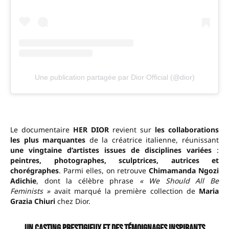
Une publication partagée par Dior Official (@dior)
Le documentaire
HER DIOR
revient sur
les collaborations
les plus marquantes
de la créatrice italienne, réunissant
une vingtaine d’artistes issues de disciplines variées
:
peintres, photographes, sculptrices, autrices et
chorégraphes
. Parmi elles, on retrouve
Chimamanda Ngozi
Adichie
, dont la célèbre phrase
« We Should All Be
Feminists »
avait marqué la première collection de
Maria
Grazia Chiuri
chez Dior.
Un casting prestigieux et des témoignages inspirants