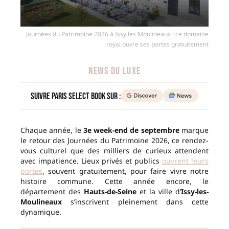
Journées du Patrimoine 2026 à Issy les Moulineaux : ce domaine
royal ouvre ses portes gratuitement
NEWS DU LUXE
Suivre Paris Select Book sur :
Chaque année, le
3e week-end de septembre
marque
le retour des Journées du Patrimoine 2026, ce rendez-
vous culturel que des milliers de curieux attendent
avec impatience. Lieux privés et publics
ouvrent leurs
portes
, souvent gratuitement, pour faire vivre notre
histoire commune. Cette année encore, le
département des
Hauts-de-Seine
et la ville d’
Issy-les-
Moulineaux
s’inscrivent pleinement dans cette
dynamique.