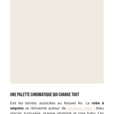
Une palette chromatique qui change tout
Exit les teintes associées au Nouvel An. La
robe à
sequins
se réinvente autour de
couleurs vives
: bleu
glacier, turquoise, orange vitaminé et rose baby. Ces