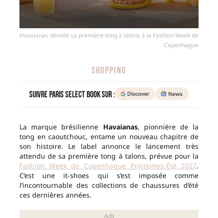
Havaianas dévoile sa première tong à talons à la Fashion Week de
Copenhague
SHOPPING
Suivre Paris Select Book sur :
La marque brésilienne
Havaianas
, pionnière de la
tong en caoutchouc, entame un nouveau chapitre de
son histoire. Le label annonce le lancement très
attendu de sa première tong à talons, prévue pour la
Fashion Week de Copenhague Printemps-Été 2027
.
C’est une it-shoes qui s’est imposée comme
l’incontournable des collections de chaussures d’été
ces dernières années.