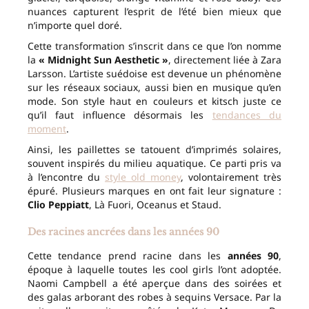
nuances capturent l’esprit de l’été bien mieux que
n’importe quel doré.
Cette transformation s’inscrit dans ce que l’on nomme
la
« Midnight Sun Aesthetic »
, directement liée à Zara
Larsson. L’artiste suédoise est devenue un phénomène
sur les réseaux sociaux, aussi bien en musique qu’en
mode. Son style haut en couleurs et kitsch juste ce
qu’il faut influence désormais les
tendances du
moment
.
Ainsi, les paillettes se tatouent d’imprimés solaires,
souvent inspirés du milieu aquatique. Ce parti pris va
à l’encontre du
style old money
, volontairement très
épuré. Plusieurs marques en ont fait leur signature :
Clio Peppiatt
, Là Fuori, Oceanus et Staud.
Des racines ancrées dans les années 90
Cette tendance prend racine dans les
années 90
,
époque à laquelle toutes les cool girls l’ont adoptée.
Naomi Campbell a été aperçue dans des soirées et
des galas arborant des robes à sequins Versace. Par la