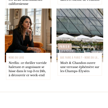
californienne
Paris 8
NEWS DU LUXE
QUE FAIRE À PARIS ? - NEWS DU LUXE
Netflix : ce thriller torride
Moët & Chandon ouvre
haletant et angoissant se
une terrasse éphémère sur
hisse dans le top 3 en 24h,
les Champs-Élysées
à découvrir ce week-end