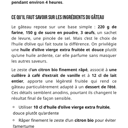
pendant environ 4 heures
.
Ce qu’il faut savoir sur les ingrédients du gâteau
Le gâteau repose sur une base simple :
220 g de
farine
,
150 g de sucre en poudre
,
3 œufs
, un sachet
de levure, une pincée de sel. Mais c’est le choix de
l’huile d’olive qui fait toute la différence. On privilégie
une
huile d’olive vierge extra fruitée et douce
plutôt
qu’une huile ardente, car elle parfume sans masquer
les autres saveurs.
Le zeste d’
un citron bio finement râpé
, associé à
une
cuillère à café d’extrait de vanille
et à
12 cl de lait
entier
, apporte une légèreté fruitée qui rend ce
gâteau particulièrement adapté à un
dessert de l’été
.
Ces détails semblent anodins, pourtant ils changent le
résultat final de façon sensible.
Utiliser
10 cl d’huile d’olive vierge extra fruitée
,
douce plutôt qu’ardente
Râper finement le zeste d’un
citron bio
pour éviter
l’amertume