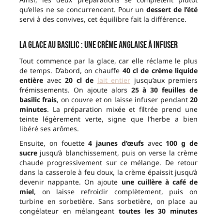
qu’elles ne se concurrencent. Pour un
dessert de l’été
servi à des convives, cet équilibre fait la différence.
La glace au basilic : une crème anglaise à infuser
Tout commence par la glace, car elle réclame le plus
de temps. D’abord, on chauffe
40 cl de crème liquide
entière
avec
20 cl de
lait entier
jusqu’aux premiers
frémissements. On ajoute alors
25 à 30 feuilles de
basilic frais
, on couvre et on laisse infuser pendant
20
minutes
. La préparation mixée et filtrée prend une
teinte légèrement verte, signe que l’herbe a bien
libéré ses arômes.
Ensuite, on fouette
4 jaunes d’œufs
avec
100 g de
sucre
jusqu’à blanchissement, puis on verse la crème
chaude progressivement sur ce mélange. De retour
dans la casserole à feu doux, la crème épaissit jusqu’à
devenir nappante. On ajoute
une cuillère à café de
miel
, on laisse refroidir complètement, puis on
turbine en sorbetière. Sans sorbetière, on place au
congélateur en mélangeant
toutes les 30 minutes