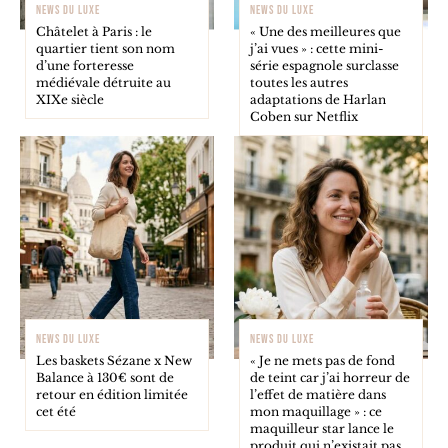
NEWS DU LUXE
NEWS DU LUXE
Châtelet à Paris : le
« Une des meilleures que
quartier tient son nom
j’ai vues » : cette mini-
d’une forteresse
série espagnole surclasse
médiévale détruite au
toutes les autres
XIXe siècle
adaptations de Harlan
Coben sur Netflix
NEWS DU LUXE
NEWS DU LUXE
Les baskets Sézane x New
« Je ne mets pas de fond
Balance à 130€ sont de
de teint car j’ai horreur de
retour en édition limitée
l’effet de matière dans
cet été
mon maquillage » : ce
maquilleur star lance le
produit qui n’existait pas