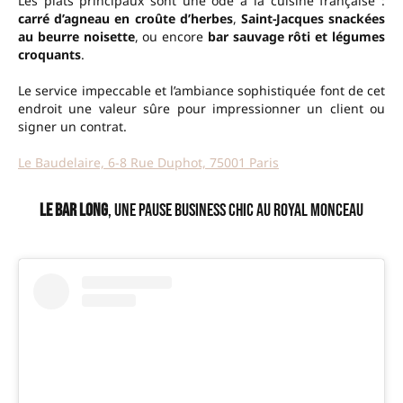
Les plats principaux sont une ode à la cuisine française :
carré d’agneau en croûte d’herbes
,
Saint-Jacques snackées
au beurre noisette
, ou encore
bar sauvage rôti et légumes
croquants
.
Le service impeccable et l’ambiance sophistiquée font de cet
endroit une valeur sûre pour impressionner un client ou
signer un contrat.
Le Baudelaire, 6-8 Rue Duphot, 75001 Paris
Le Bar Long
, une pause business chic au Royal Monceau