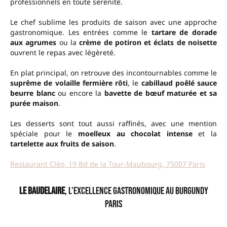
professionnels en toute sérénité.
Le chef sublime les produits de saison avec une approche
gastronomique. Les entrées comme le
tartare de dorade
aux agrumes
ou la
crème de potiron et éclats de noisette
ouvrent le repas avec légèreté.
En plat principal, on retrouve des incontournables comme le
suprême de volaille fermière rôti
, le
cabillaud poêlé sauce
beurre blanc
ou encore la
bavette de bœuf maturée et sa
purée maison
.
Les desserts sont tout aussi raffinés, avec une mention
spéciale pour le
moelleux au chocolat intense
et la
tartelette aux fruits de saison
.
Restaurant Cléo, 19 Bd de la Tour-Maubourg, 75007 Paris
Le Baudelaire
, l’excellence gastronomique au Burgundy
Paris