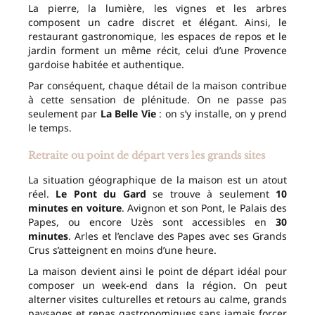
La pierre, la lumière, les vignes et les arbres
composent un cadre discret et élégant. Ainsi, le
restaurant gastronomique, les espaces de repos et le
jardin forment un même récit, celui d’une Provence
gardoise habitée et authentique.
Par conséquent, chaque détail de la maison contribue
à cette sensation de plénitude. On ne passe pas
seulement par
La Belle Vie
: on s’y installe, on y prend
le temps.
Retraite ou point de départ vers les grands sites
La situation géographique de la maison est un atout
réel.
Le Pont du Gard
se trouve à seulement
10
minutes en voiture
. Avignon et son Pont, le Palais des
Papes, ou encore Uzès sont accessibles en
30
minutes
. Arles et l’enclave des Papes avec ses Grands
Crus s’atteignent en moins d’une heure.
La maison devient ainsi le point de départ idéal pour
composer un week-end dans la région. On peut
alterner visites culturelles et retours au calme, grands
paysages et repas gastronomiques sans jamais forcer