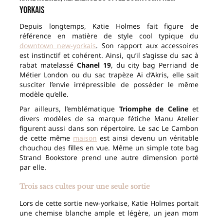
yorkais
Depuis longtemps, Katie Holmes fait figure de
référence en matière de style cool typique du
downtown new-yorkais
. Son rapport aux accessoires
est instinctif et cohérent. Ainsi, qu’il s’agisse du sac à
rabat matelassé
Chanel 19
, du city bag Perriand de
Métier London ou du sac trapèze Ai d’Akris, elle sait
susciter l’envie irrépressible de posséder le même
modèle qu’elle.
Par ailleurs, l’emblématique
Triomphe de Celine
et
divers modèles de sa marque fétiche Manu Atelier
figurent aussi dans son répertoire. Le sac Le Cambon
de cette même
maison
est ainsi devenu un véritable
chouchou des filles en vue. Même un simple tote bag
Strand Bookstore prend une autre dimension porté
par elle.
Trois sacs cultes pour une seule sortie
Lors de cette sortie new-yorkaise, Katie Holmes portait
une chemise blanche ample et légère, un jean mom