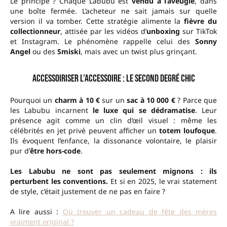
Le principe ? Chaque Labubu est
vendu à l’aveugle
, dans
une boîte fermée. L’acheteur ne sait jamais sur quelle
version il va tomber. Cette stratégie alimente la
fièvre du
collectionneur
, attisée par les vidéos d’
unboxing
sur TikTok
et Instagram. Le phénomène rappelle celui des
Sonny
Angel
ou des
Smiski
, mais avec un twist plus grinçant.
Accessoiriser l’accessoire : le second degré chic
Pourquoi un
charm à 10 €
sur un
sac à 10 000 €
? Parce que
les Labubu incarnent
le luxe qui se dédramatise
. Leur
présence agit comme un clin d’œil visuel : même les
célébrités en jet privé peuvent afficher un
totem loufoque
.
Ils évoquent l’enfance, la dissonance volontaire, le plaisir
pur d’
être hors-code
.
Les Labubu ne sont pas seulement mignons : ils
perturbent les conventions.
Et si en 2025, le vrai statement
de style, c’était justement de ne pas en faire ?
A lire aussi :
Où trouver un cadeau de fête des mères
vraiment original ?