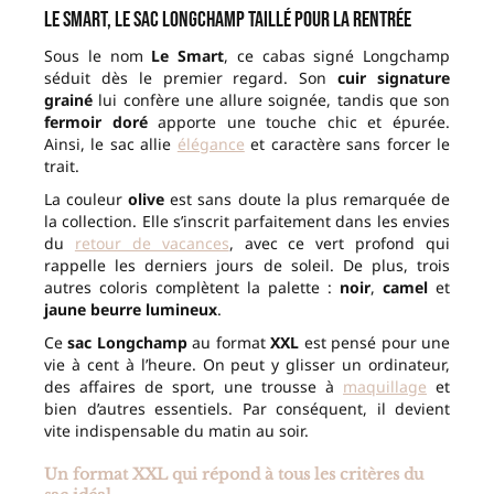
Le Smart, le sac Longchamp taillé pour la rentrée
Sous le nom
Le Smart
, ce cabas signé Longchamp
séduit dès le premier regard. Son
cuir signature
grainé
lui confère une allure soignée, tandis que son
fermoir doré
apporte une touche chic et épurée.
Ainsi, le sac allie
élégance
et caractère sans forcer le
trait.
La couleur
olive
est sans doute la plus remarquée de
la collection. Elle s’inscrit parfaitement dans les envies
du
retour de vacances
, avec ce vert profond qui
rappelle les derniers jours de soleil. De plus, trois
autres coloris complètent la palette :
noir
,
camel
et
jaune beurre lumineux
.
Ce
sac Longchamp
au format
XXL
est pensé pour une
vie à cent à l’heure. On peut y glisser un ordinateur,
des affaires de sport, une trousse à
maquillage
et
bien d’autres essentiels. Par conséquent, il devient
vite indispensable du matin au soir.
Un format XXL qui répond à tous les critères du