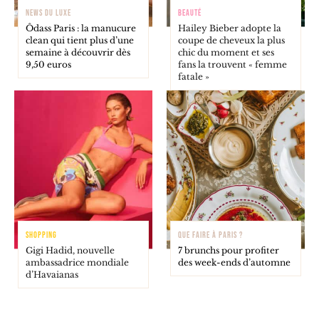
NEWS DU LUXE
BEAUTÉ
Ôdass Paris : la manucure
Hailey Bieber adopte la
clean qui tient plus d’une
coupe de cheveux la plus
semaine à découvrir dès
chic du moment et ses
9,50 euros
fans la trouvent « femme
fatale »
SHOPPING
QUE FAIRE À PARIS ?
Gigi Hadid, nouvelle
7 brunchs pour profiter
ambassadrice mondiale
des week-ends d’automne
d’Havaianas