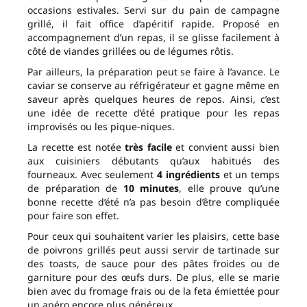
occasions estivales. Servi sur du pain de campagne
grillé, il fait office d’apéritif rapide. Proposé en
accompagnement d’un repas, il se glisse facilement à
côté de viandes grillées ou de légumes rôtis.
Par ailleurs, la préparation peut se faire à l’avance. Le
caviar se conserve au réfrigérateur et gagne même en
saveur après quelques heures de repos. Ainsi, c’est
une idée de recette d’été pratique pour les repas
improvisés ou les pique-niques.
La recette est notée
très facile
et convient aussi bien
aux cuisiniers débutants qu’aux habitués des
fourneaux. Avec seulement
4 ingrédients
et un temps
de préparation de
10 minutes
, elle prouve qu’une
bonne recette d’été n’a pas besoin d’être compliquée
pour faire son effet.
Pour ceux qui souhaitent varier les plaisirs, cette base
de poivrons grillés peut aussi servir de tartinade sur
des toasts, de sauce pour des pâtes froides ou de
garniture pour des œufs durs. De plus, elle se marie
bien avec du fromage frais ou de la feta émiettée pour
un apéro encore plus généreux.