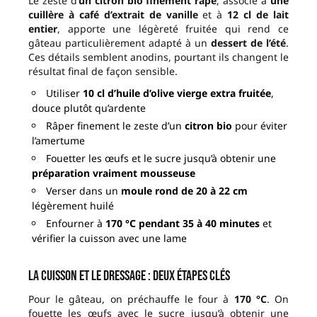
Le zeste d’
un citron bio finement râpé
, associé à
une
cuillère à café d’extrait de vanille
et à
12 cl de lait
entier
, apporte une légèreté fruitée qui rend ce
gâteau particulièrement adapté à un
dessert de l’été
.
Ces détails semblent anodins, pourtant ils changent le
résultat final de façon sensible.
Utiliser
10 cl d’huile d’olive vierge extra fruitée
,
douce plutôt qu’ardente
Râper finement le zeste d’un
citron bio
pour éviter
l’amertume
Fouetter les œufs et le sucre jusqu’à obtenir une
préparation vraiment mousseuse
Verser dans un
moule rond de 20 à 22 cm
légèrement huilé
Enfourner à
170 °C pendant 35 à 40 minutes
et
vérifier la cuisson avec une lame
La cuisson et le dressage : deux étapes clés
Pour le gâteau, on préchauffe le four à
170 °C
. On
fouette les œufs avec le sucre jusqu’à obtenir une