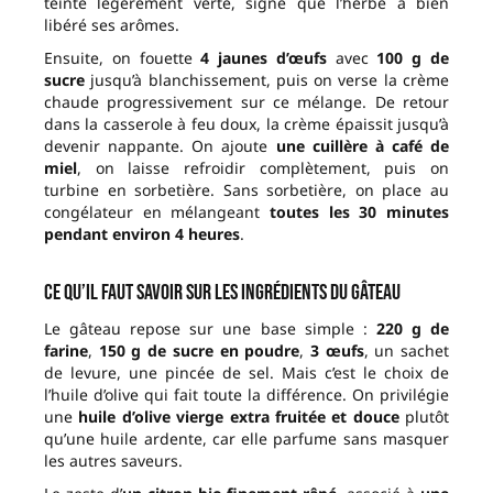
teinte légèrement verte, signe que l’herbe a bien
libéré ses arômes.
Ensuite, on fouette
4 jaunes d’œufs
avec
100 g de
sucre
jusqu’à blanchissement, puis on verse la crème
chaude progressivement sur ce mélange. De retour
dans la casserole à feu doux, la crème épaissit jusqu’à
devenir nappante. On ajoute
une cuillère à café de
miel
, on laisse refroidir complètement, puis on
turbine en sorbetière. Sans sorbetière, on place au
congélateur en mélangeant
toutes les 30 minutes
pendant environ 4 heures
.
Ce qu’il faut savoir sur les ingrédients du gâteau
Le gâteau repose sur une base simple :
220 g de
farine
,
150 g de sucre en poudre
,
3 œufs
, un sachet
de levure, une pincée de sel. Mais c’est le choix de
l’huile d’olive qui fait toute la différence. On privilégie
une
huile d’olive vierge extra fruitée et douce
plutôt
qu’une huile ardente, car elle parfume sans masquer
les autres saveurs.