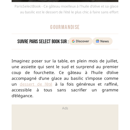
ParisSelectBook - Ce gâteau moelleux à l'huile d'olive et sa glace
au basilic est le dessert de l'été le plus chic à faire sans effort
GOURMANDISE
Suivre Paris Select Book sur :
Imaginez poser sur la table, en plein mois de juillet,
une assiette qui sent le sud et surprend au premier
coup de fourchette. Ce gâteau à l’huile d’olive
accompagné d’une glace au basilic s’impose comme
un
dessert de l’été
à la fois généreux et raffiné,
accessible à tous sans sacrifier un gramme
d’élégance.