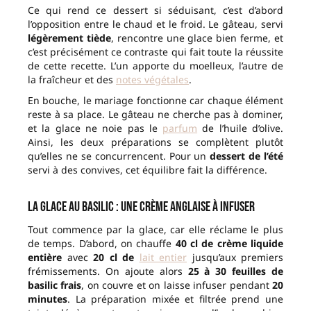
Ce qui rend ce dessert si séduisant, c’est d’abord
l’opposition entre le chaud et le froid. Le gâteau, servi
légèrement tiède
, rencontre une glace bien ferme, et
c’est précisément ce contraste qui fait toute la réussite
de cette recette. L’un apporte du moelleux, l’autre de
la fraîcheur et des
notes végétales
.
En bouche, le mariage fonctionne car chaque élément
reste à sa place. Le gâteau ne cherche pas à dominer,
et la glace ne noie pas le
parfum
de l’huile d’olive.
Ainsi, les deux préparations se complètent plutôt
qu’elles ne se concurrencent. Pour un
dessert de l’été
servi à des convives, cet équilibre fait la différence.
La glace au basilic : une crème anglaise à infuser
Tout commence par la glace, car elle réclame le plus
de temps. D’abord, on chauffe
40 cl de crème liquide
entière
avec
20 cl de
lait entier
jusqu’aux premiers
frémissements. On ajoute alors
25 à 30 feuilles de
basilic frais
, on couvre et on laisse infuser pendant
20
minutes
. La préparation mixée et filtrée prend une