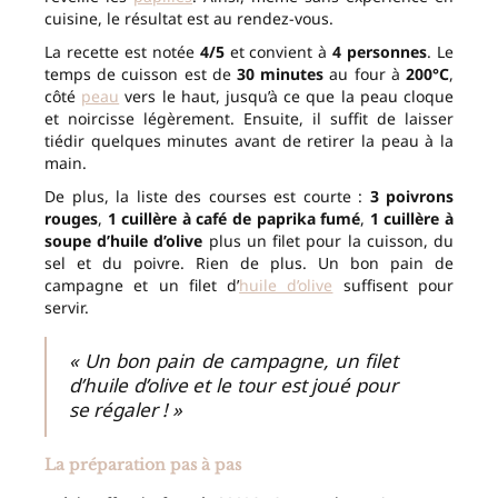
cuisine, le résultat est au rendez-vous.
La recette est notée
4/5
et convient à
4 personnes
. Le
temps de cuisson est de
30 minutes
au four à
200°C
,
côté
peau
vers le haut, jusqu’à ce que la peau cloque
et noircisse légèrement. Ensuite, il suffit de laisser
tiédir quelques minutes avant de retirer la peau à la
main.
De plus, la liste des courses est courte :
3 poivrons
rouges
,
1 cuillère à café de paprika fumé
,
1 cuillère à
soupe d’huile d’olive
plus un filet pour la cuisson, du
sel et du poivre. Rien de plus. Un bon pain de
campagne et un filet d’
huile d’olive
suffisent pour
servir.
« Un bon pain de campagne, un filet
d’huile d’olive et le tour est joué pour
se régaler ! »
La préparation pas à pas