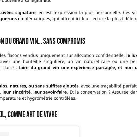
uteille a sa légitimité.
cuvées signature
, en est l’expression la plus personnelle. Ces vi
ignerons
emblématiques, qui offrent ici leur lecture la plus fidèle 
on du grand vin… sans compromis
es flacons vendus uniquement sur allocation confidentielle,
le lu
ouver une bouteille singulière, un vin naturel rare ou une bel
 claire :
faire du grand vin une expérience partagée, et non 
bios, natures, ou sans sulfites ajoutés
, avec une traçabilité parfait
, leur sincérité, leur savoir-faire
. Et la conservation ? Assurée da
empérature et hygrométrie contrôlées.
il, comme art de vivre