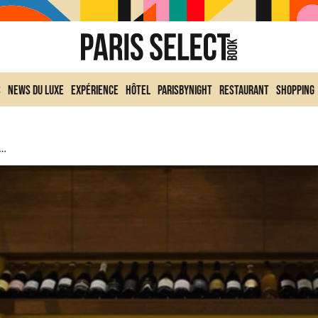
s
News du Luxe
Expérience
Hôtel
ParisByNight
Restaurant
Shopping
isien Cache L’une Des Plus Belles Collections De Vins Au Monde…