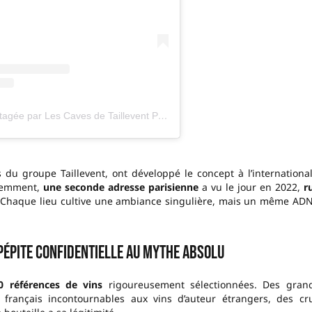
Une publication partagée par Les Caves de Taillevent Paris (@lescavesdetailleventparis)
s du groupe Taillevent, ont développé le concept à l’international
écemment,
une seconde adresse parisienne
a vu le jour en 2022,
r
. Chaque lieu cultive une ambiance singulière, mais un même ADN
 pépite confidentielle au mythe absolu
0 références de vins
rigoureusement sélectionnées. Des gran
rs français incontournables aux vins d’auteur étrangers, des cr