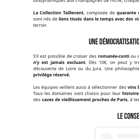
biodynamiques aux champagnes de niche, chaque bo
La Collection Taillevent
, composée de
quarante 
sont nés de
liens tissés dans le temps avec des v
terroir.
Une démocratisati
S’il est possible de croiser des
romanée-conti
ou d
n’y est jamais excluant
. Dès 10€, on peut y tr
découverte de Loire ou du Jura. Une philosophie
privilège réservé.
Les équipes veillent aussi à sélectionner des
vins 
Tous les domaines sont choisis pour leur
histoire
des
caves de vieillissement proches de Paris
, à t
Le conse