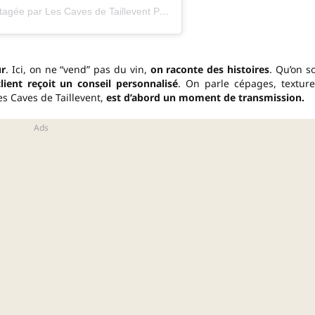
Une publication partagée par Les Caves de Taillevent Paris (@lescavesdetailleventparis)
ur
. Ici, on ne “vend” pas du vin,
on raconte des histoires
. Qu’on so
lient reçoit un conseil personnalisé
. On parle cépages, texture
es Caves de Taillevent,
est d’abord un moment de transmission.