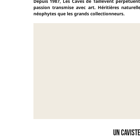
Depuis 1987, Les Caves de Taillevent perpétuent à
passion transmise avec art. Héritières naturel
néophytes que les grands collectionneurs.
Un cavist