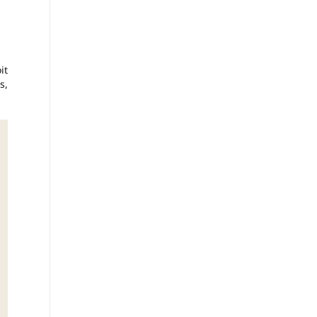
it
s,