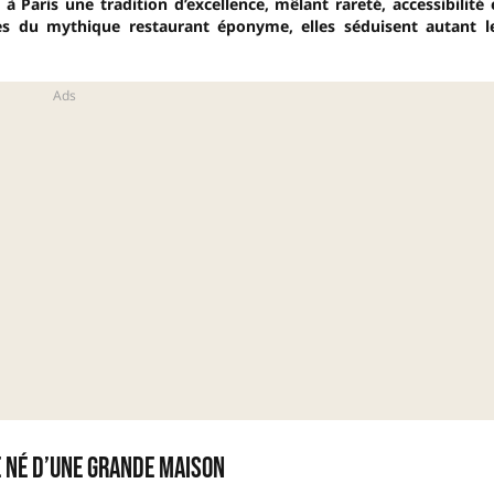
 Paris une tradition d’excellence, mêlant rareté, accessibilité 
les du mythique restaurant éponyme, elles séduisent autant l
e né d’une grande maison