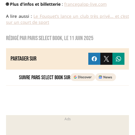
🌐 Plus d’infos et billetterie
:
francegalop-live.com
A lire aussi :
Le Fouquet’s lance un club très privé… et c’est
sur un court de sport
Rédigé par
Paris Select Book
, le
11 juin 2025
Partager sur
Suivre Paris Select Book sur