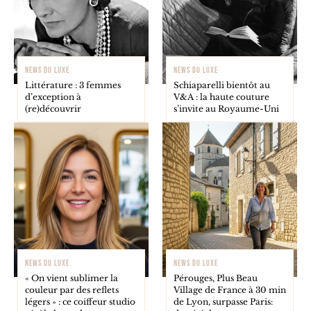
NEWS DU LUXE
NEWS DU LUXE
Littérature : 3 femmes
Schiaparelli bientôt au
d’exception à
V&A : la haute couture
(re)découvrir
s’invite au Royaume-Uni
NEWS DU LUXE
NEWS DU LUXE
« On vient sublimer la
Pérouges, Plus Beau
couleur par des reflets
Village de France à 30 min
légers » : ce coiffeur studio
de Lyon, surpasse Paris: