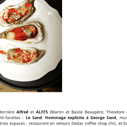
derrière
Alfred
et
ALFI’S
(Martin et Basile Beaupère, Theodore 
i-facettes :
Le Sand
.
Hommage explicite à George Sand
, mu
 trois espaces : restaurant en velours Dedar, coffee shop chic, et b