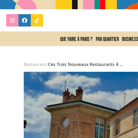
Que faire à Paris ?
Par quartier
Busines
Restaurant
Ces Trois Nouveaux Restaurants À Tester Absolument Cet Été À Paris
•