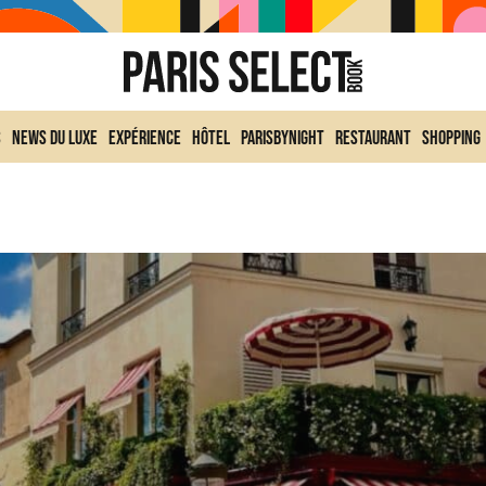
s
News du Luxe
Expérience
Hôtel
ParisByNight
Restaurant
Shopping