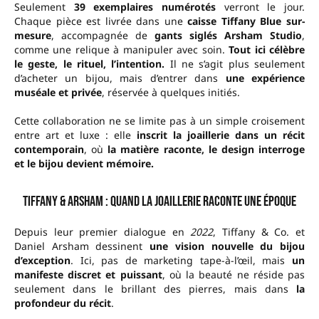
Seulement
39 exemplaires numérotés
verront le jour.
Chaque pièce est livrée dans une
caisse Tiffany Blue sur-
mesure
, accompagnée de
gants siglés Arsham Studio
,
comme une relique à manipuler avec soin.
Tout ici célèbre
le geste, le rituel, l’intention.
Il ne s’agit plus seulement
d’acheter un bijou, mais d’entrer dans
une expérience
muséale et privée
, réservée à quelques initiés.
Cette collaboration ne se limite pas à un simple croisement
entre art et luxe : elle
inscrit la joaillerie dans un récit
contemporain
, où
la matière raconte, le design interroge
et le bijou devient mémoire.
Tiffany & Arsham : quand la joaillerie raconte une époque
Depuis leur premier dialogue en
2022
, Tiffany & Co. et
Daniel Arsham dessinent
une vision nouvelle du bijou
d’exception
. Ici, pas de marketing tape-à-l’œil, mais
un
manifeste discret et puissant
, où la beauté ne réside pas
seulement dans le brillant des pierres, mais dans
la
profondeur du récit
.