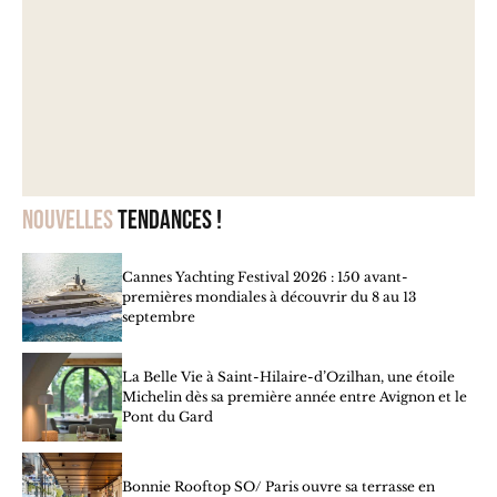
Nouvelles
tendances !
Cannes Yachting Festival 2026 : 150 avant-
premières mondiales à découvrir du 8 au 13
septembre
La Belle Vie à Saint-Hilaire-d’Ozilhan, une étoile
Michelin dès sa première année entre Avignon et le
Pont du Gard
Bonnie Rooftop SO/ Paris ouvre sa terrasse en