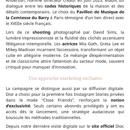
Anderson, nommé directeur créatif en juin 2025, établit un
dialogue entre les
codes historiques
de la maison et des
détails contemporains. Le choix du
Pavillon de Musique de
la Comtesse du Barry
à Paris témoigne d’un lien direct avec
le XVIIIe siècle français.
Lors de ce
shooting
photographié par David Sims, la
lumière impressionniste et la fluidité des clichés accentuent
l’élégance intemporelle. Les
actrices
Mia Goth, Greta Lee et
Mikey Madison incarnent l’accessoire, transformant un objet
culte en allégorie moderne. Ce mélange d’expérimentation
et de classicisme attire l’attention du secteur mode, souvent
critiqué pour manquer d’innovation.
Une approche marketing exclusive
La campagne se distingue aussi par sa diffusion digitale.
Dior a choisi pour la première fois Instagram Stories privées
dans le mode “Close Friends”, renforçant la
notion
d’exclusivité
. Seuls certains abonnés privilégiés y ont eu
accès dès le lancement, une stratégie audacieuse qui
bouscule les méthodes traditionnelles.
Depuis notre dernière visite digitale sur le
site officiel
Dior,