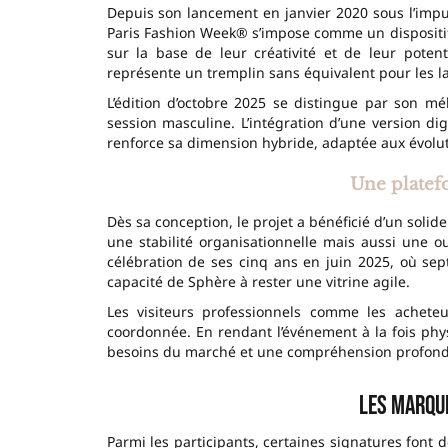
Depuis son lancement en janvier 2020 sous l’impu
Paris Fashion Week® s’impose comme un dispositif
sur la base de leur créativité et de leur pote
représente un tremplin sans équivalent pour les l
L’édition d’octobre 2025 se distingue par son m
session masculine. L’intégration d’une version di
renforce sa dimension hybride, adaptée aux évolu
Une platef
Dès sa conception, le projet a bénéficié d’un solid
une stabilité organisationnelle mais aussi une 
célébration de ses cinq ans en juin 2025, où sep
capacité de Sphère à rester une vitrine agile.
Les visiteurs professionnels comme les acheteu
coordonnée. En rendant l’événement à la fois phys
besoins du marché et une compréhension profonde
Les marque
Parmi les participants, certaines signatures font d