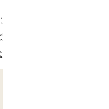
ge
n.
el
ux
ou
is