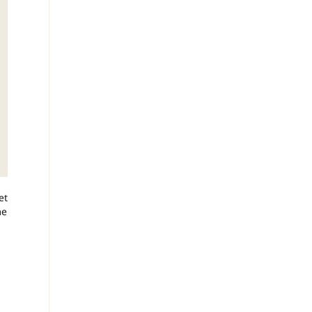
et
me