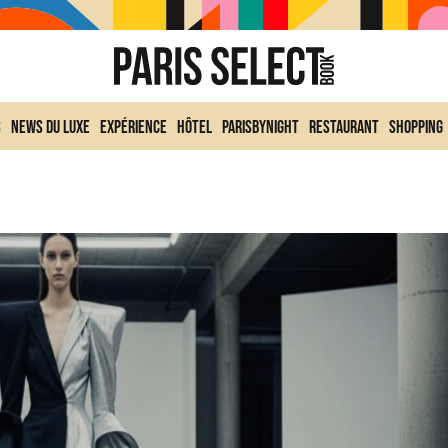
s
News du Luxe
Expérience
Hôtel
ParisByNight
Restaurant
Shopping