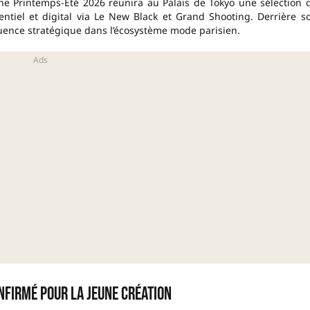
ine Printemps-Été 2026 réunira au Palais de Tokyo une sélection 
tiel et digital via Le New Black et Grand Shooting. Derrière s
uence stratégique dans l’écosystème mode parisien.
nfirmé pour la jeune création