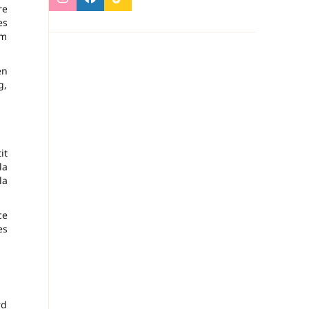
re
es
om
en
g,
it
la
la
ce
es
rd