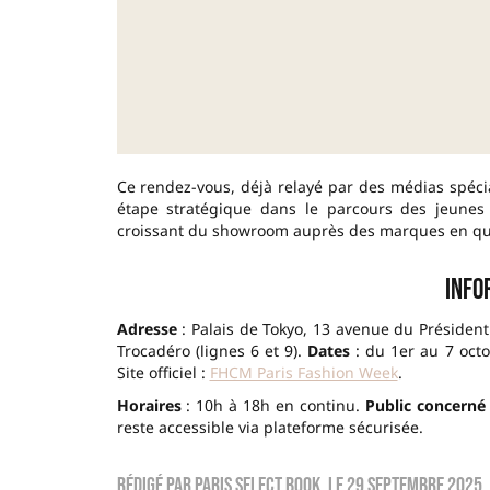
Ce rendez-vous, déjà relayé par des médias spé
étape stratégique dans le parcours des jeunes cr
croissant du showroom auprès des marques en quê
Info
Adresse
: Palais de Tokyo, 13 avenue du Président
Trocadéro (lignes 6 et 9).
Dates
: du 1er au 7 oct
Site officiel :
FHCM Paris Fashion Week
.
Horaires
: 10h à 18h en continu.
Public concerné
reste accessible via plateforme sécurisée.
Rédigé par
Paris Select Book
, le
29 septembre 2025