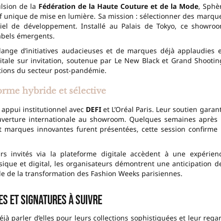
lsion de la
Fédération de la Haute Couture et de la Mode
, Sphè
 unique de mise en lumière. Sa mission : sélectionner des marqu
ntiel de développement. Installé au Palais de Tokyo, ce showro
abels émergents.
élange d’initiatives audacieuses et de marques déjà applaudies 
gitale sur invitation, soutenue par Le New Black et Grand Shootin
tions du secteur post-pandémie.
orme hybride et sélective
e appui institutionnel avec
DEFI
et L’Oréal Paris. Leur soutien garant
ouverture internationale au showroom. Quelques semaines après 
t marques innovantes furent présentées, cette session confirme 
rs invités via la plateforme digitale accèdent à une expérien
ique et digital, les organisateurs démontrent une anticipation d
 de la transformation des Fashion Weeks parisiennes.
s et signatures à suivre
éjà parler d’elles pour leurs collections sophistiquées et leur rega