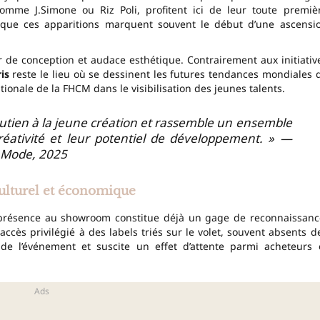
 comme J.Simone ou Riz Poli, profitent ici de leur toute premiè
t que ces apparitions marquent souvent le début d’une ascensi
r de conception et audace esthétique. Contrairement aux initiativ
is
reste le lieu où se dessinent les futures tendances mondiales 
tionale de la FHCM dans le visibilisation des jeunes talents.
soutien à la jeune création et rassemble un ensemble
éativité et leur potentiel de développement. » —
a Mode, 2025
ulturel et économique
 présence au showroom constitue déjà un gage de reconnaissanc
accès privilégié à des labels triés sur le volet, souvent absents d
a de l’événement et suscite un effet d’attente parmi acheteurs 